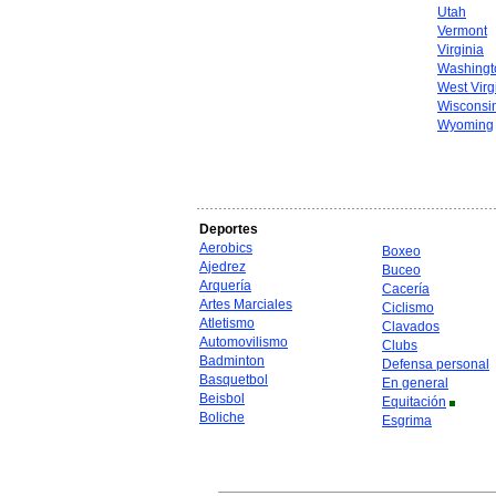
Utah
Vermont
Virginia
Washingt
West Virg
Wisconsi
Wyoming
Deportes
Aerobics
Boxeo
Ajedrez
Buceo
Arquería
Cacería
Artes Marciales
Ciclismo
Atletismo
Clavados
Automovilismo
Clubs
Badminton
Defensa personal
Basquetbol
En general
Beisbol
Equitación
Boliche
Esgrima