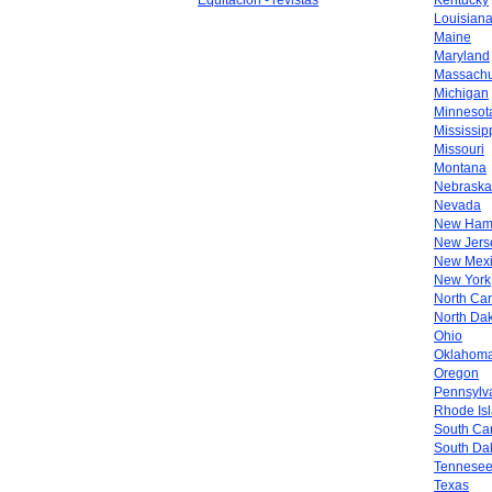
Equitación - revistas
Kentucky
Louisian
Maine
Maryland
Massachu
Michigan
Minnesot
Mississip
Missouri
Montana
Nebraska
Nevada
New Ham
New Jers
New Mex
New York
North Car
North Da
Ohio
Oklahom
Oregon
Pennsylv
Rhode Is
South Car
South Da
Tennese
Texas