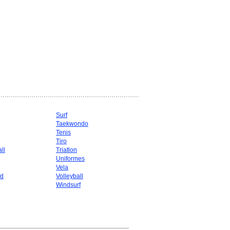
Surf
Taekwondo
g
Tenis
Tiro
ll
Triatlon
Uniformes
Vela
d
Volleyball
Windsurf