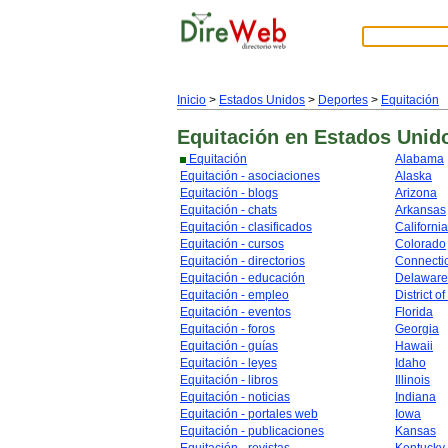
Inicio
>
Estados Unidos
>
Deportes
>
Equitación
Equitación
en Estados Unid
Equitación
Alabama
Equitación - asociaciones
Alaska
Equitación - blogs
Arizona
Equitación - chats
Arkansas
Equitación - clasificados
California
Equitación - cursos
Colorado
Equitación - directorios
Connecti
Equitación - educación
Delaware
Equitación - empleo
District o
Equitación - eventos
Florida
Equitación - foros
Georgia
Equitación - guías
Hawaii
Equitación - leyes
Idaho
Equitación - libros
Illinois
Equitación - noticias
Indiana
Equitación - portales web
Iowa
Equitación - publicaciones
Kansas