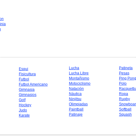
on
inia
n
Lucha
Patineta
Esqui
Lucha Libre
Pesas
Fisicultura
Montañismo
Ping Pon
Futbol
Motociclismo
Polo
Futbol Americano
Natación
Racquetba
Gimnasia
Náutica
Ropa
Gimnasios
Ninjitsu
Rugby
Golf
Olimpiadas
Snowboar
Hockey
Paintball
Softball
Judo
Patinaje
Squash
Karate