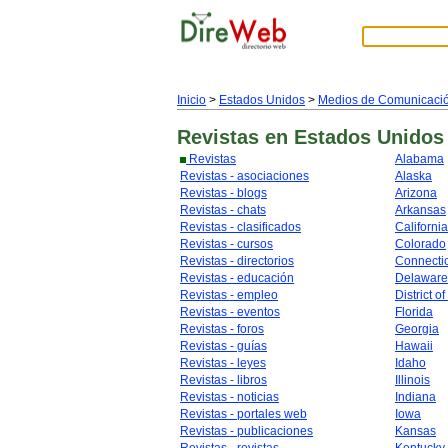
Inicio
>
Estados Unidos
>
Medios de Comunicaci
Revistas
en Estados Unidos
Revistas
Alabama
Revistas - asociaciones
Alaska
Revistas - blogs
Arizona
Revistas - chats
Arkansas
Revistas - clasificados
California
Revistas - cursos
Colorado
Revistas - directorios
Connecti
Revistas - educación
Delaware
Revistas - empleo
District o
Revistas - eventos
Florida
Revistas - foros
Georgia
Revistas - guías
Hawaii
Revistas - leyes
Idaho
Revistas - libros
Illinois
Revistas - noticias
Indiana
Revistas - portales web
Iowa
Revistas - publicaciones
Kansas