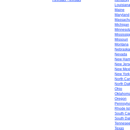
Revistas - revistas
Kentucky
Louisian
Maine
Maryland
Massachu
Michigan
Minnesot
Mississip
Missouri
Montana
Nebraska
Nevada
New Ham
New Jers
New Mex
New York
North Car
North Da
Ohio
Oklahom
Oregon
Pennsylv
Rhode Is
South Car
South Da
Tennese
Texas