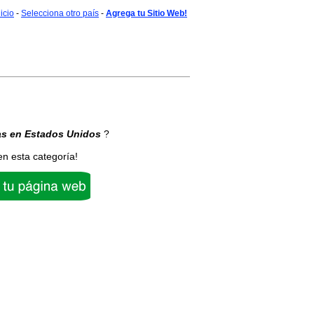
nicio
-
Selecciona otro país
-
Agrega tu Sitio Web!
as
en Estados Unidos
?
en esta categoría!