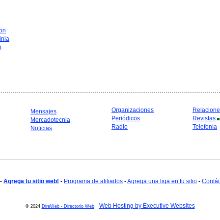
on
inia
n
Organizaciones
Relacione
Mensajes
Periódicos
Revistas
Mercadotecnia
Radio
Telefonía
Noticias
-
Agrega tu sitio web!
-
Programa de afiliados
-
Agrega una liga en tu sitio
-
Contá
-
Web Hosting by Executive Websites
© 2024
DireWeb - Directorio Web