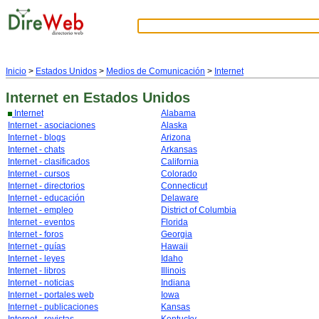
Inicio
>
Estados Unidos
>
Medios de Comunicación
>
Internet
Internet
en Estados Unidos
Internet
Alabama
Internet - asociaciones
Alaska
Internet - blogs
Arizona
Internet - chats
Arkansas
Internet - clasificados
California
Internet - cursos
Colorado
Internet - directorios
Connecticut
Internet - educación
Delaware
Internet - empleo
District of Columbia
Internet - eventos
Florida
Internet - foros
Georgia
Internet - guías
Hawaii
Internet - leyes
Idaho
Internet - libros
Illinois
Internet - noticias
Indiana
Internet - portales web
Iowa
Internet - publicaciones
Kansas