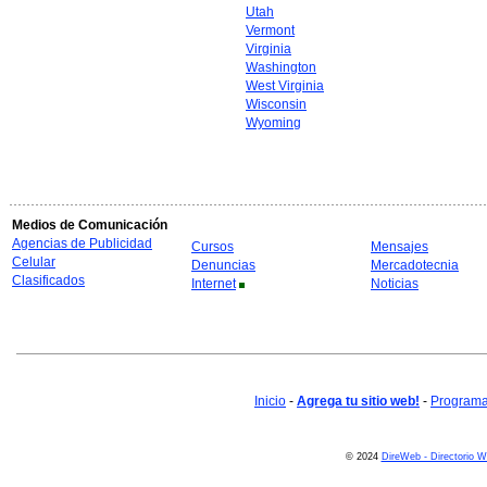
Utah
Vermont
Virginia
Washington
West Virginia
Wisconsin
Wyoming
Medios de Comunicación
Agencias de Publicidad
Cursos
Mensajes
Celular
Denuncias
Mercadotecnia
Clasificados
Internet
Noticias
Inicio
-
Agrega tu sitio web!
-
Programa 
© 2024
DireWeb - Directorio 