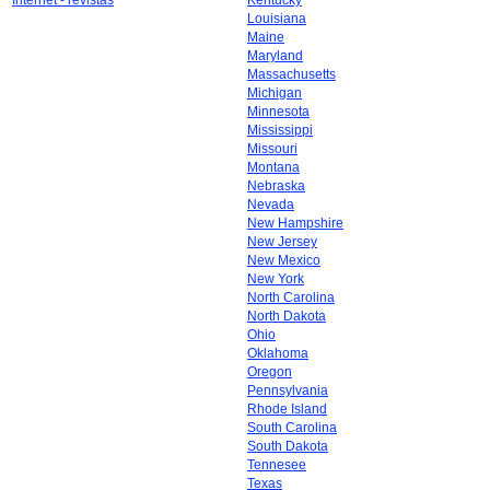
Internet - revistas
Kentucky
Louisiana
Maine
Maryland
Massachusetts
Michigan
Minnesota
Mississippi
Missouri
Montana
Nebraska
Nevada
New Hampshire
New Jersey
New Mexico
New York
North Carolina
North Dakota
Ohio
Oklahoma
Oregon
Pennsylvania
Rhode Island
South Carolina
South Dakota
Tennesee
Texas