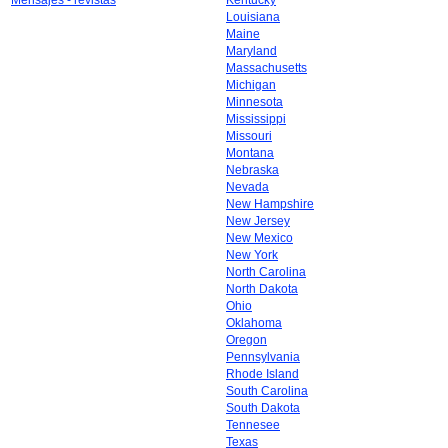
Mensajes - revistas
Kentucky
Louisiana
Maine
Maryland
Massachusetts
Michigan
Minnesota
Mississippi
Missouri
Montana
Nebraska
Nevada
New Hampshire
New Jersey
New Mexico
New York
North Carolina
North Dakota
Ohio
Oklahoma
Oregon
Pennsylvania
Rhode Island
South Carolina
South Dakota
Tennesee
Texas