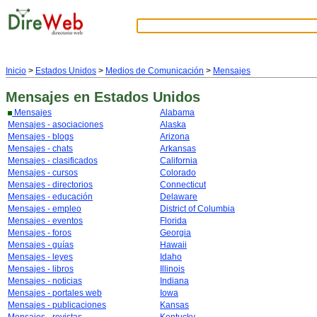
Inicio
>
Estados Unidos
>
Medios de Comunicación
>
Mensajes
Mensajes
en Estados Unidos
Mensajes
Alabama
Mensajes - asociaciones
Alaska
Mensajes - blogs
Arizona
Mensajes - chats
Arkansas
Mensajes - clasificados
California
Mensajes - cursos
Colorado
Mensajes - directorios
Connecticut
Mensajes - educación
Delaware
Mensajes - empleo
District of Columbia
Mensajes - eventos
Florida
Mensajes - foros
Georgia
Mensajes - guías
Hawaii
Mensajes - leyes
Idaho
Mensajes - libros
Illinois
Mensajes - noticias
Indiana
Mensajes - portales web
Iowa
Mensajes - publicaciones
Kansas