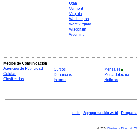
Utah
Vermont
Virginia
Washington
West Virginia
Wisconsin
Wyoming
Medios de Comunicación
Agencias de Publicidad
Cursos
Mensajes
Celular
Denuncias
Mercadotecnia
Clasificados
Internet
Noticias
Inicio
-
Agrega tu sitio web!
-
Programa 
© 2024
DireWeb - Directorio 