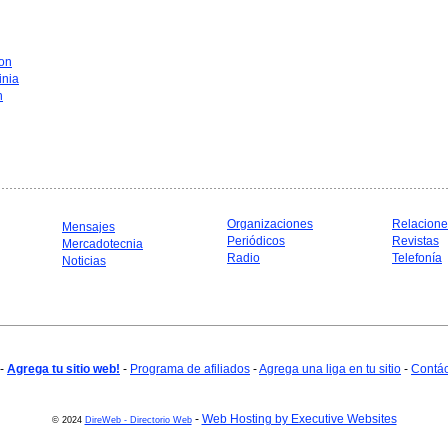
on
inia
n
Organizaciones
Relacione
Mensajes
Periódicos
Revistas
Mercadotecnia
Radio
Telefonía
Noticias
-
Agrega tu sitio web!
-
Programa de afiliados
-
Agrega una liga en tu sitio
-
Contá
-
Web Hosting by Executive Websites
© 2024
DireWeb - Directorio Web