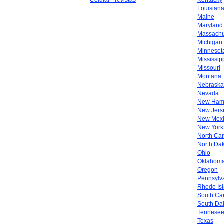
Celular - revistas
Kentucky
Louisian
Maine
Maryland
Massachu
Michigan
Minnesot
Mississip
Missouri
Montana
Nebraska
Nevada
New Ham
New Jers
New Mex
New York
North Car
North Da
Ohio
Oklahom
Oregon
Pennsylv
Rhode Is
South Car
South Da
Tennese
Texas