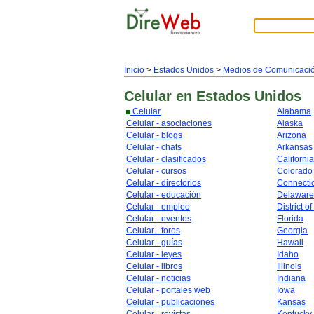
Inicio
>
Estados Unidos
>
Medios de Comunicaci
Celular
en Estados Unidos
Celular
Alabama
Celular - asociaciones
Alaska
Celular - blogs
Arizona
Celular - chats
Arkansas
Celular - clasificados
California
Celular - cursos
Colorado
Celular - directorios
Connecti
Celular - educación
Delaware
Celular - empleo
District o
Celular - eventos
Florida
Celular - foros
Georgia
Celular - guías
Hawaii
Celular - leyes
Idaho
Celular - libros
Illinois
Celular - noticias
Indiana
Celular - portales web
Iowa
Celular - publicaciones
Kansas