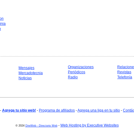
on
inia
n
Organizaciones
Relacione
Mensajes
Periódicos
Revistas
Mercadotecnia
Radio
Telefonía
Noticias
-
Agrega tu sitio web!
-
Programa de afiliados
-
Agrega una liga en tu sitio
-
Contá
-
Web Hosting by Executive Websites
© 2024
DireWeb - Directorio Web