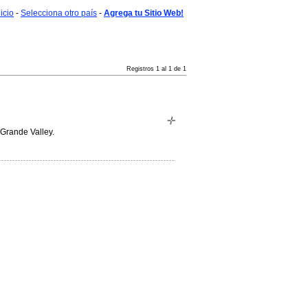
nicio
-
Selecciona otro país
-
Agrega tu Sitio Web!
Registros 1 al 1 de 1
 Grande Valley.