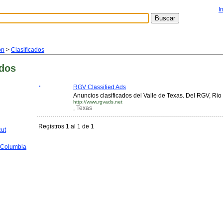
I
ón
>
Clasificados
idos
RGV Classified Ads
Anuncios clasificados del Valle de Texas. Del RGV, Rio
http://www.rgvads.net
, Texas
Registros 1 al 1 de 1
cut
f Columbia