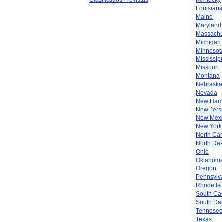
Clasificados - revistas
Kentucky
Louisian
Maine
Maryland
Massachu
Michigan
Minnesot
Mississip
Missouri
Montana
Nebraska
Nevada
New Ham
New Jers
New Mex
New York
North Car
North Da
Ohio
Oklahom
Oregon
Pennsylv
Rhode Is
South Car
South Da
Tennese
Texas