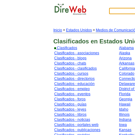
Inicio
>
Estados Unidos
>
Medios de Comunicaci
Clasificados
en Estados Un
Clasificados
Alabama
Clasificados - asociaciones
Alaska
Clasificados - blogs
Arizona
Clasificados - chats
Arkansas
Clasificados - clasificados
California
Clasificados - cursos
Colorado
Clasificados - directorios
Connecti
Clasificados - educación
Delaware
Clasificados - empleo
District o
Clasificados - eventos
Florida
Clasificados - foros
Georgia
Clasificados - guías
Hawaii
Clasificados - leyes
Idaho
Clasificados - libros
Illinois
Clasificados - noticias
Indiana
Clasificados - portales web
Iowa
Clasificados - publicaciones
Kansas