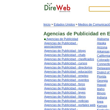
Inicio
>
Estados Unidos
>
Medios de Comunicaci
Agencias de Publicidad
en 
Agencias de Publicidad
Alabama
Agencias de Publicidad -
Alaska
asociaciones
Arizona
Agencias de Publicidad - blogs
Arkansas
Agencias de Publicidad - chats
California
Agencias de Publicidad - clasificados
Colorado
Agencias de Publicidad - cursos
Connecti
Agencias de Publicidad - directorios
Delaware
Agencias de Publicidad - educación
District o
Agencias de Publicidad - empleo
Florida
Agencias de Publicidad - eventos
Georgia
Agencias de Publicidad - foros
Hawaii
Agencias de Publicidad - guías
Idaho
Agencias de Publicidad - leyes
Illinois
Agencias de Publicidad - libros
Indiana
Agencias de Publicidad - noticias
Iowa
Agencias de Publicidad - portales web
Kansas
Agencias de Publicidad -