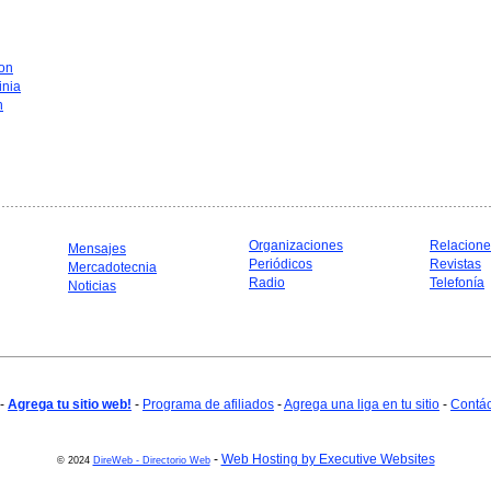
on
inia
n
Organizaciones
Relacione
Mensajes
Periódicos
Revistas
Mercadotecnia
Radio
Telefonía
Noticias
-
Agrega tu sitio web!
-
Programa de afiliados
-
Agrega una liga en tu sitio
-
Contá
-
Web Hosting by Executive Websites
© 2024
DireWeb - Directorio Web