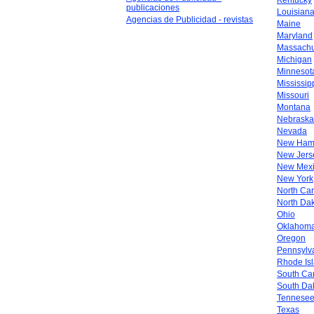
Kentucky
publicaciones
Louisian
Agencias de Publicidad - revistas
Maine
Maryland
Massachu
Michigan
Minnesot
Mississip
Missouri
Montana
Nebraska
Nevada
New Ham
New Jers
New Mex
New York
North Car
North Da
Ohio
Oklahom
Oregon
Pennsylv
Rhode Is
South Car
South Da
Tennese
Texas