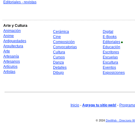
Editoriales - revistas
Arte y Cultura
Animación
Cerámica
Digital
Anime
Cine
E-Books
Antiguedades
Composición
Editoriales
Arquitectura
Convocatorias
Educación
Arte
Cultura
Escritores
Artesanía
Cursos
Escuelas
Artesanos
Danza
Escultura
Artículos
Detalles
Eventos
Artistas
Dibujo
Exposiciones
Inicio
-
Agrega tu sitio web!
-
Programa 
© 2024
DireWeb - Directorio 