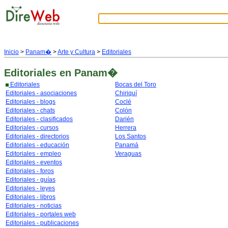
Inicio
>
Panam�
>
Arte y Cultura
>
Editoriales
Editoriales
en Panam�
Editoriales
Bocas del Toro
Editoriales - asociaciones
Chiriquí
Editoriales - blogs
Coclé
Editoriales - chats
Colón
Editoriales - clasificados
Darién
Editoriales - cursos
Herrera
Editoriales - directorios
Los Santos
Editoriales - educación
Panamá
Editoriales - empleo
Veraguas
Editoriales - eventos
Editoriales - foros
Editoriales - guías
Editoriales - leyes
Editoriales - libros
Editoriales - noticias
Editoriales - portales web
Editoriales - publicaciones