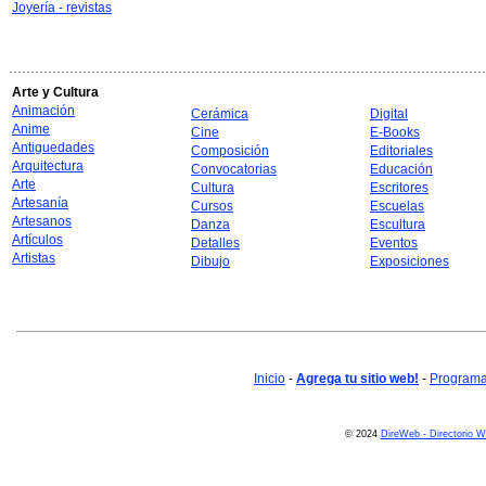
Joyería - revistas
Arte y Cultura
Animación
Cerámica
Digital
Anime
Cine
E-Books
Antiguedades
Composición
Editoriales
Arquitectura
Convocatorias
Educación
Arte
Cultura
Escritores
Artesanía
Cursos
Escuelas
Artesanos
Danza
Escultura
Artículos
Detalles
Eventos
Artistas
Dibujo
Exposiciones
Inicio
-
Agrega tu sitio web!
-
Programa 
© 2024
DireWeb - Directorio 