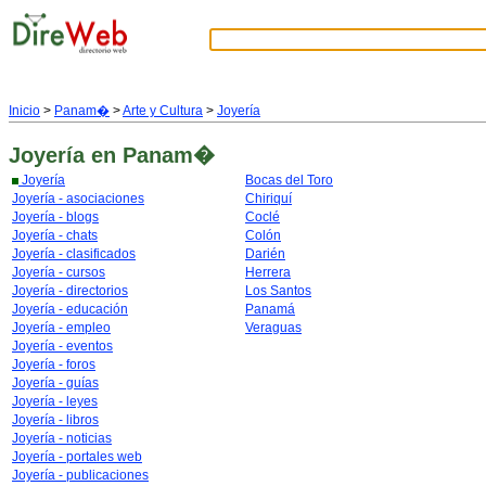
Inicio
>
Panam�
>
Arte y Cultura
>
Joyería
Joyería
en Panam�
Joyería
Bocas del Toro
Joyería - asociaciones
Chiriquí
Joyería - blogs
Coclé
Joyería - chats
Colón
Joyería - clasificados
Darién
Joyería - cursos
Herrera
Joyería - directorios
Los Santos
Joyería - educación
Panamá
Joyería - empleo
Veraguas
Joyería - eventos
Joyería - foros
Joyería - guías
Joyería - leyes
Joyería - libros
Joyería - noticias
Joyería - portales web
Joyería - publicaciones