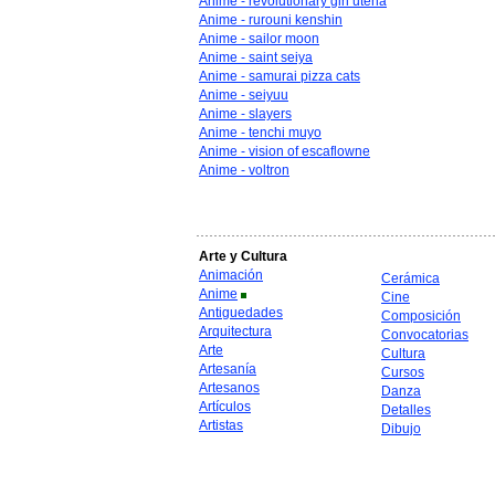
Anime - revolutionary girl utena
Anime - rurouni kenshin
Anime - sailor moon
Anime - saint seiya
Anime - samurai pizza cats
Anime - seiyuu
Anime - slayers
Anime - tenchi muyo
Anime - vision of escaflowne
Anime - voltron
Arte y Cultura
Animación
Cerámica
Anime
Cine
Antiguedades
Composición
Arquitectura
Convocatorias
Arte
Cultura
Artesanía
Cursos
Artesanos
Danza
Artículos
Detalles
Artistas
Dibujo