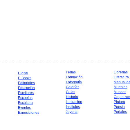
Ferias
Librerias
Digital
Formación
Literatura
E-Books
Fotografía
Manualid
Editoriales
Galerías
Muebles
Educación
Guías
Museos
Escritores
Historia
Organizac
Escuelas
ilustración
Pintura
Escultura
Institutos
Poesía
Eventos
Joyería
Portales
Exposiciones