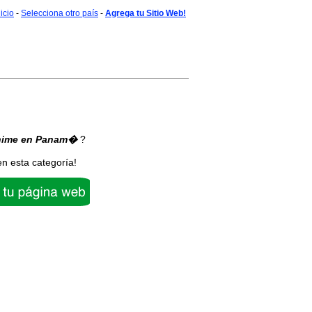
nicio
-
Selecciona otro país
-
Agrega tu Sitio Web!
ime
en Panam�
?
en esta categoría!