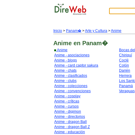
Inicio
>
Panam�
>
Arte y Cultura
>
Anime
Anime
en Panam�
Anime
Bocas del
Anime - asociaciones
Chiriquí
Anime - blogs
Coclé
Anime - card captor sakura
Colón
Anime - chats
Darién
Anime - clasificados
Herrera
Anime - clubs
Los Sant
Anime - colecciones
Panamá
Anime - convenciones
Veraguas
Anime - cosplay
Anime - críticas
Anime - cursos
Anime - digimon
Anime - directorios
Anime - dragon Ball
Anime - dragon Ball Z
Anime - educación