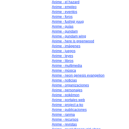
Anime - el hazard
Anime - empleo
Anime - eventos
Anime - foros
Anime - fushigi yuug
Anime - guías
Anime - gundam
Anime - gundam wing
Anime - here is greenwood
Anime - imágenes
Anime - juegos
Anime - leyes
Anime - libros
Anime - multimedia
Anime - música
Anime - neon genesis evangelion
Anime - noticias
Anime - organizaciones
Anime - personajes
Anime - pokémon
Anime - portales web
Anime - project a-ko
Anime - publicaciones
Anime - ranma
Anime - recursos
Anime - revistas