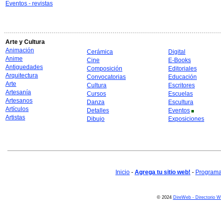
Eventos - revistas
Arte y Cultura
Animación
Cerámica
Digital
Anime
Cine
E-Books
Antiguedades
Composición
Editoriales
Arquitectura
Convocatorias
Educación
Arte
Cultura
Escritores
Artesanía
Cursos
Escuelas
Artesanos
Danza
Escultura
Artículos
Detalles
Eventos
Artistas
Dibujo
Exposiciones
Inicio
-
Agrega tu sitio web!
-
Programa 
© 2024
DireWeb - Directorio 