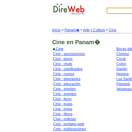
Inicio
>
Panam�
>
Arte y Cultura
>
Cine
Cine
en Panam�
Cine
Bocas del
Cine - asociaciones
Chiriquí
Cine - blogs
Coclé
Cine - chats
Colón
Cine - clasificados
Darién
Cine - cursos
Herrera
Cine - directorios
Los Sant
Cine - educación
Panamá
Cine - empleo
Veraguas
Cine - eventos
Cine - foros
Cine - guías
Cine - leyes
Cine - libros
Cine - noticias
Cine - portales web
Cine - publicaciones