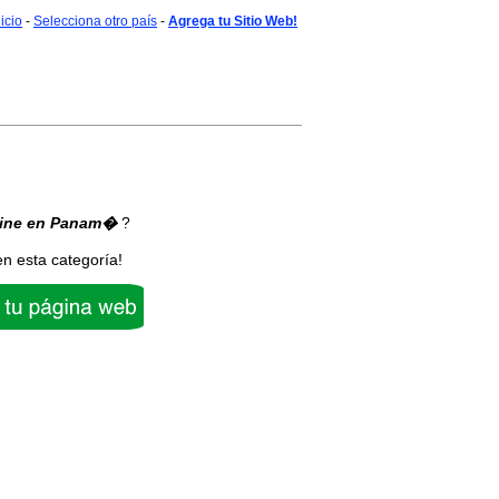
nicio
-
Selecciona otro país
-
Agrega tu Sitio Web!
ine
en Panam�
?
en esta categoría!