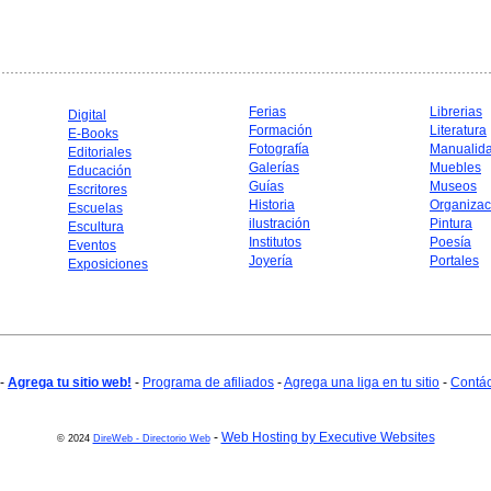
Ferias
Librerias
Digital
Formación
Literatura
E-Books
Fotografía
Manualid
Editoriales
Galerías
Muebles
Educación
Guías
Museos
Escritores
Historia
Organizac
Escuelas
ilustración
Pintura
Escultura
Institutos
Poesía
Eventos
Joyería
Portales
Exposiciones
-
Agrega tu sitio web!
-
Programa de afiliados
-
Agrega una liga en tu sitio
-
Contá
-
Web Hosting by Executive Websites
© 2024
DireWeb - Directorio Web