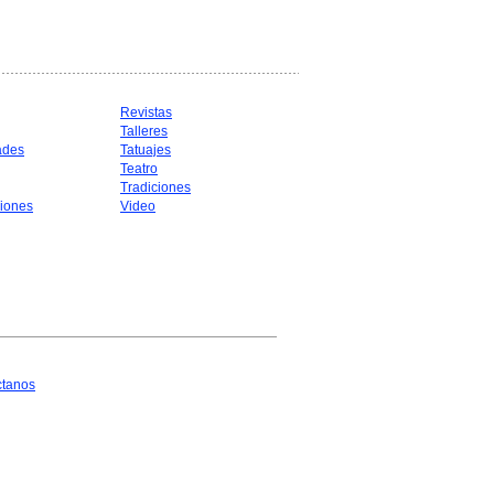
Revistas
Talleres
ades
Tatuajes
Teatro
Tradiciones
iones
Video
ctanos