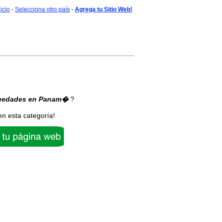
nicio
-
Selecciona otro país
-
Agrega tu Sitio Web!
uedades
en Panam�
?
en esta categoría!