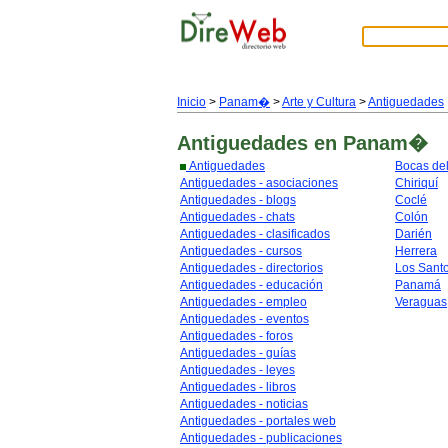
Inicio
>
Panam�
>
Arte y Cultura
>
Antiguedades
Antiguedades
en Panam�
Antiguedades
Bocas del
Antiguedades - asociaciones
Chiriquí
Antiguedades - blogs
Coclé
Antiguedades - chats
Colón
Antiguedades - clasificados
Darién
Antiguedades - cursos
Herrera
Antiguedades - directorios
Los Sant
Antiguedades - educación
Panamá
Antiguedades - empleo
Veraguas
Antiguedades - eventos
Antiguedades - foros
Antiguedades - guías
Antiguedades - leyes
Antiguedades - libros
Antiguedades - noticias
Antiguedades - portales web
Antiguedades - publicaciones