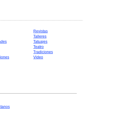
Revistas
Talleres
ades
Tatuajes
Teatro
Tradiciones
iones
Video
ctanos