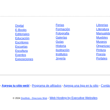
Ferias
Librerias
Digital
Formación
Literatura
E-Books
Fotografía
Manualid
Editoriales
Galerías
Muebles
Educación
Guías
Museos
Escritores
Historia
Organizac
Escuelas
ilustración
Pintura
Escultura
Institutos
Poesía
Eventos
Joyería
Portales
Exposiciones
-
Agrega tu sitio web!
-
Programa de afiliados
-
Agrega una liga en tu sitio
-
Contá
-
Web Hosting by Executive Websites
© 2024
DireWeb - Directorio Web