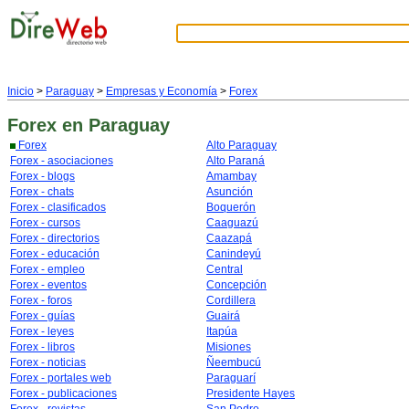
Inicio
>
Paraguay
>
Empresas y Economía
>
Forex
Forex
en Paraguay
Forex
Alto Paraguay
Forex - asociaciones
Alto Paraná
Forex - blogs
Amambay
Forex - chats
Asunción
Forex - clasificados
Boquerón
Forex - cursos
Caaguazú
Forex - directorios
Caazapá
Forex - educación
Canindeyú
Forex - empleo
Central
Forex - eventos
Concepción
Forex - foros
Cordillera
Forex - guías
Guairá
Forex - leyes
Itapúa
Forex - libros
Misiones
Forex - noticias
Ñeembucú
Forex - portales web
Paraguarí
Forex - publicaciones
Presidente Hayes