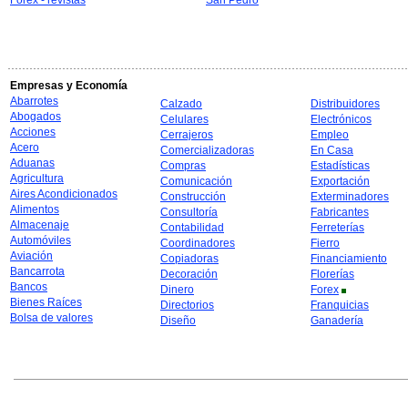
Forex - revistas
San Pedro
Empresas y Economía
Abarrotes
Calzado
Distribuidores
Abogados
Celulares
Electrónicos
Acciones
Cerrajeros
Empleo
Acero
Comercializadoras
En Casa
Aduanas
Compras
Estadísticas
Agricultura
Comunicación
Exportación
Aires Acondicionados
Construcción
Exterminadores
Alimentos
Consultoría
Fabricantes
Almacenaje
Contabilidad
Ferreterías
Automóviles
Coordinadores
Fierro
Aviación
Copiadoras
Financiamiento
Bancarrota
Decoración
Florerías
Bancos
Dinero
Forex
Bienes Raíces
Directorios
Franquicias
Bolsa de valores
Diseño
Ganadería