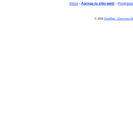
Inicio
-
Agrega tu sitio web!
-
Programa 
© 2024
DireWeb - Directorio 