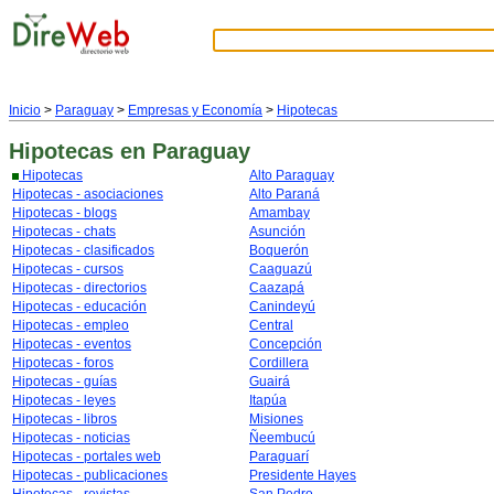
Inicio
>
Paraguay
>
Empresas y Economía
>
Hipotecas
Hipotecas
en Paraguay
Hipotecas
Alto Paraguay
Hipotecas - asociaciones
Alto Paraná
Hipotecas - blogs
Amambay
Hipotecas - chats
Asunción
Hipotecas - clasificados
Boquerón
Hipotecas - cursos
Caaguazú
Hipotecas - directorios
Caazapá
Hipotecas - educación
Canindeyú
Hipotecas - empleo
Central
Hipotecas - eventos
Concepción
Hipotecas - foros
Cordillera
Hipotecas - guías
Guairá
Hipotecas - leyes
Itapúa
Hipotecas - libros
Misiones
Hipotecas - noticias
Ñeembucú
Hipotecas - portales web
Paraguarí
Hipotecas - publicaciones
Presidente Hayes