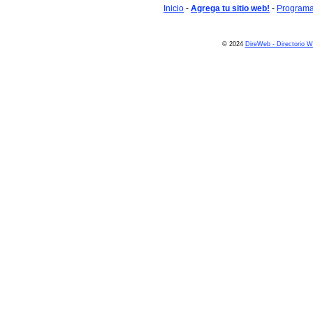
Inicio
-
Agrega tu sitio web!
-
Programa 
© 2024
DireWeb - Directorio 