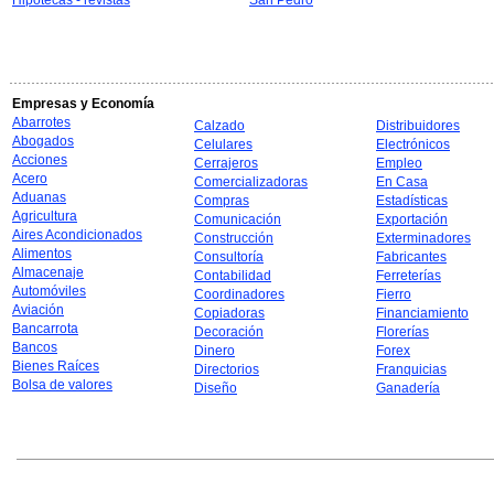
Hipotecas - revistas
San Pedro
Empresas y Economía
Abarrotes
Calzado
Distribuidores
Abogados
Celulares
Electrónicos
Acciones
Cerrajeros
Empleo
Acero
Comercializadoras
En Casa
Aduanas
Compras
Estadísticas
Agricultura
Comunicación
Exportación
Aires Acondicionados
Construcción
Exterminadores
Alimentos
Consultoría
Fabricantes
Almacenaje
Contabilidad
Ferreterías
Automóviles
Coordinadores
Fierro
Aviación
Copiadoras
Financiamiento
Bancarrota
Decoración
Florerías
Bancos
Dinero
Forex
Bienes Raíces
Directorios
Franquicias
Bolsa de valores
Diseño
Ganadería