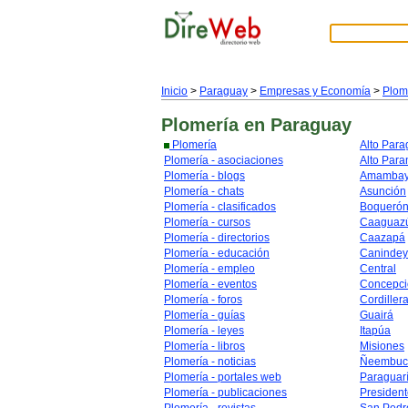
Inicio
>
Paraguay
>
Empresas y Economía
>
Plom
Plomería
en Paraguay
Plomería
Alto Par
Plomería - asociaciones
Alto Para
Plomería - blogs
Amamba
Plomería - chats
Asunción
Plomería - clasificados
Boqueró
Plomería - cursos
Caaguaz
Plomería - directorios
Caazapá
Plomería - educación
Caninde
Plomería - empleo
Central
Plomería - eventos
Concepci
Plomería - foros
Cordiller
Plomería - guías
Guairá
Plomería - leyes
Itapúa
Plomería - libros
Misiones
Plomería - noticias
Ñeembuc
Plomería - portales web
Paraguar
Plomería - publicaciones
Presiden