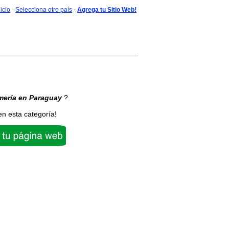
nicio
-
Selecciona otro país
-
Agrega tu Sitio Web!
mería
en Paraguay
?
en esta categoría!