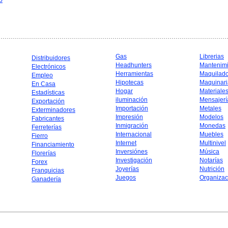
o
Gas
Librerias
Distribuidores
Headhunters
Mantenim
Electrónicos
Herramientas
Maquilad
Empleo
Hipotecas
Maquinari
En Casa
Hogar
Materiale
Estadísticas
iluminación
Mensajerí
Exportación
Importación
Metales
Exterminadores
Impresión
Modelos
Fabricantes
Inmigración
Monedas
Ferreterías
Internacional
Muebles
Fierro
Internet
Multinivel
Financiamiento
Inversiónes
Música
Florerías
Investigación
Notarías
Forex
Joyerías
Nutrición
Franquicias
Juegos
Organizac
Ganadería