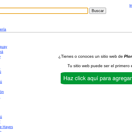
I
ería
aguay
ná
¿Tienes o conoces un sitio web de
Plo
y
Tu sitio web puede ser el primero 
n
ú
yú
ón
a
ú
í
te Hayes