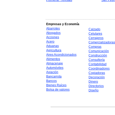
Plomería - revistas
San Pedr
Empresas y Economía
Abarrotes
Calzado
Abogados
Celulares
Acciones
Cerrajeros
Acero
Comercializadoras
Aduanas
Compras
Agricultura
Comunicación
Aires Acondicionados
Construcción
Alimentos
Consultoría
Almacenaje
Contabilidad
Automóviles
Coordinadores
Aviación
Copiadoras
Bancarrota
Decoración
Bancos
Dinero
Bienes Raíces
Directorios
Bolsa de valores
Diseño