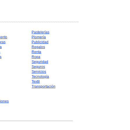
Pastelerías
iento
Plomería
oras
Publicidad
a
Regalos
s
Renta
a
Ropa
Seguridad
Seguros
Servicios
Tecnología
Textil
Transportación
iones