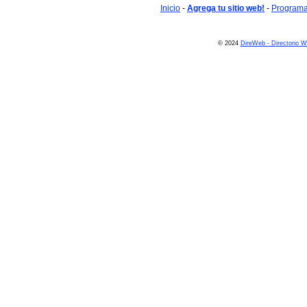
Inicio
-
Agrega tu sitio web!
-
Programa 
© 2024
DireWeb - Directorio 