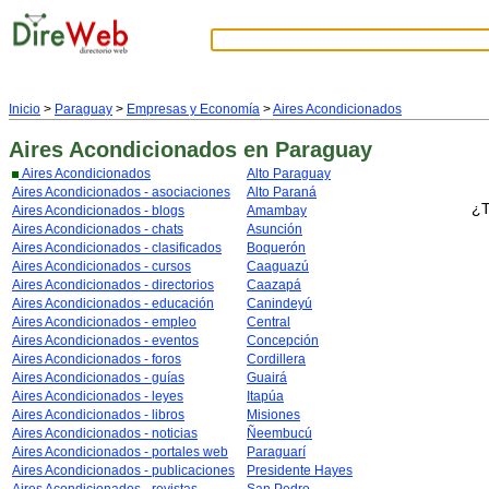
Inicio
>
Paraguay
>
Empresas y Economía
>
Aires Acondicionados
Aires Acondicionados
en Paraguay
Aires Acondicionados
Alto Paraguay
Aires Acondicionados - asociaciones
Alto Paraná
¿T
Aires Acondicionados - blogs
Amambay
Aires Acondicionados - chats
Asunción
Aires Acondicionados - clasificados
Boquerón
Aires Acondicionados - cursos
Caaguazú
Aires Acondicionados - directorios
Caazapá
Aires Acondicionados - educación
Canindeyú
Aires Acondicionados - empleo
Central
Aires Acondicionados - eventos
Concepción
Aires Acondicionados - foros
Cordillera
Aires Acondicionados - guías
Guairá
Aires Acondicionados - leyes
Itapúa
Aires Acondicionados - libros
Misiones
Aires Acondicionados - noticias
Ñeembucú
Aires Acondicionados - portales web
Paraguarí
Aires Acondicionados - publicaciones
Presidente Hayes