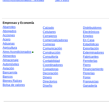
Aires Acondicionados - revistas
San Pedro
Empresas y Economía
Abarrotes
Calzado
Distribuidores
Abogados
Celulares
Electrónicos
Acciones
Cerrajeros
Empleo
Acero
Comercializadoras
En Casa
Aduanas
Compras
Estadísticas
Agricultura
Comunicación
Exportación
Aires Acondicionados
Construcción
Exterminadores
Alimentos
Consultoría
Fabricantes
Almacenaje
Contabilidad
Ferreterías
Automóviles
Coordinadores
Fierro
Aviación
Copiadoras
Financiamiento
Bancarrota
Decoración
Florerías
Bancos
Dinero
Forex
Bienes Raíces
Directorios
Franquicias
Bolsa de valores
Diseño
Ganadería