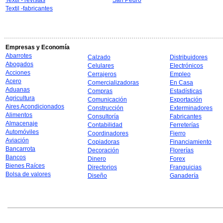
Textil - revistas
San Pedro
Textil -fabricantes
Empresas y Economía
Abarrotes
Calzado
Distribuidores
Abogados
Celulares
Electrónicos
Acciones
Cerrajeros
Empleo
Acero
Comercializadoras
En Casa
Aduanas
Compras
Estadísticas
Agricultura
Comunicación
Exportación
Aires Acondicionados
Construcción
Exterminadores
Alimentos
Consultoría
Fabricantes
Almacenaje
Contabilidad
Ferreterías
Automóviles
Coordinadores
Fierro
Aviación
Copiadoras
Financiamiento
Bancarrota
Decoración
Florerías
Bancos
Dinero
Forex
Bienes Raíces
Directorios
Franquicias
Bolsa de valores
Diseño
Ganadería