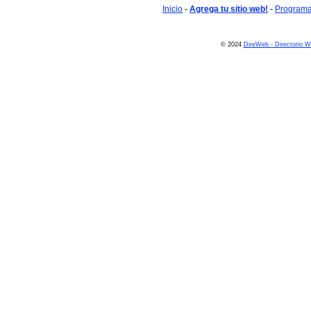
Inicio
-
Agrega tu sitio web!
-
Programa 
© 2024
DireWeb - Directorio 