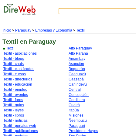
Inicio
>
Paraguay
>
Empresas y Economía
>
Textil
Textil
en Paraguay
Textil
Alto Paraguay
Textil - asociaciones
Alto Paraná
Textil - blogs
Amambay
Textil - chats
Asunción
Textil - clasificados
Boquerón
Textil - cursos
Caaguazú
Textil - directorios
Caazapá
Textil - educación
Canindeyú
Textil - empleo
Central
Textil - eventos
Concepción
Textil - foros
Cordillera
Textil - guías
Guairá
Textil - leyes
Itapúa
Textil - libros
Misiones
Textil - noticias
Ñeembucú
Textil - portales web
Paraguarí
Textil - publicaciones
Presidente Hayes