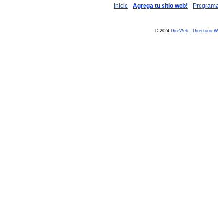
Inicio
-
Agrega tu sitio web!
-
Programa 
© 2024
DireWeb - Directorio 