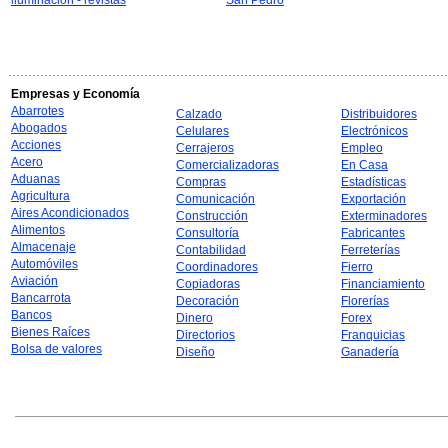
iluminación - revistas
San Pedro
Empresas y Economía
Abarrotes
Calzado
Distribuidores
Abogados
Celulares
Electrónicos
Acciones
Cerrajeros
Empleo
Acero
Comercializadoras
En Casa
Aduanas
Compras
Estadísticas
Agricultura
Comunicación
Exportación
Aires Acondicionados
Construcción
Exterminadores
Alimentos
Consultoría
Fabricantes
Almacenaje
Contabilidad
Ferreterías
Automóviles
Coordinadores
Fierro
Aviación
Copiadoras
Financiamiento
Bancarrota
Decoración
Florerías
Bancos
Dinero
Forex
Bienes Raíces
Directorios
Franquicias
Bolsa de valores
Diseño
Ganadería