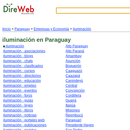
Inicio
>
Paraguay
>
Empresas y Economía
>
iluminación
iluminación
en Paraguay
iluminación
Alto Paraguay
iluminación - asociaciones
Alto Paraná
iluminación - blogs
Amambay
iluminación - chats
Asunción
iluminación - clasificados
Boquerón
iluminación - cursos
Caaguazú
iluminación - directorios
Caazapá
iluminación - educación
Canindeyú
iluminación - empleo
Central
iluminación - eventos
Concepción
iluminación - foros
Cordillera
iluminación - guías
Guairá
iluminación - leyes
Itapúa
iluminación - libros
Misiones
iluminación - noticias
Ñeembucú
iluminación - portales web
Paraguarí
iluminación - publicaciones
Presidente Hayes