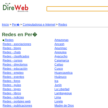
Inicio
>
Per�
>
Computadoras e Internet
>
Redes
Redes
en Per�
Redes
Amazonas
Redes - asociaciones
Ancash
Redes - blogs
Apurimac
Redes - chats
Arequipa
Redes - clasificados
Ayacucho
Redes - cursos
Cajamarca
Redes - directorios
Callao
Redes - educación
Cusco
Redes - empleo
Huancavelica
Redes - eventos
Huánuco
Redes - foros
Ica
Redes - guías
Junín
Redes - leyes
La Libertad
Redes - libros
Lambayeque
Redes - noticias
Lima
Redes - portales web
Loreto
Redes - publicaciones
Madre de Dios