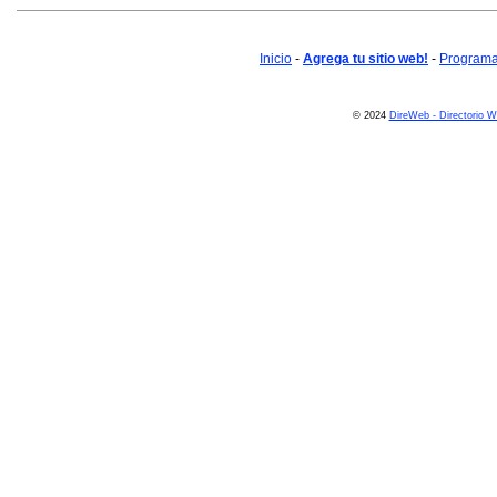
Inicio
-
Agrega tu sitio web!
-
Programa 
© 2024
DireWeb - Directorio 