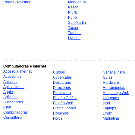
Redes - revistas
Moquegua
Pasco
Piura
Puno
San Martin
Tacna
Tumbes
Uyacali
Computadoras e Internet
Acceso a Internet
Cursos
Ganar Dinero
Accesorios
Cybercafes
Guías
Antivirus
Descargas
Hardware
Aplicaciones
Directorios
Herramientas
Apple
Disco duro
Hospedaje Web
Artículos
Diseño Gráfico
Imágenes
Buscadores
Diseño Web
Ipod
Chat
Distribuidores
Laptops
Computadoras
Dominios
Linux
Consultoría
Foros
Marketing