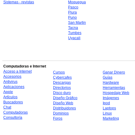
Sistemas - revistas
Moquegua
Pasco
Piura
Puno
San Martin
Tacna
Tumbes
Uyacali
Computadoras e Internet
Acceso a Internet
Cursos
Ganar Dinero
Accesorios
Cybercafes
Guías
Antivirus
Descargas
Hardware
Aplicaciones
Directorios
Herramientas
Apple
Disco duro
Hospedaje Web
Artículos
Diseño Gráfico
Imágenes
Buscadores
Diseño Web
Ipod
Chat
Distribuidores
Laptops
Computadoras
Dominios
Linux
Consultoría
Foros
Marketing