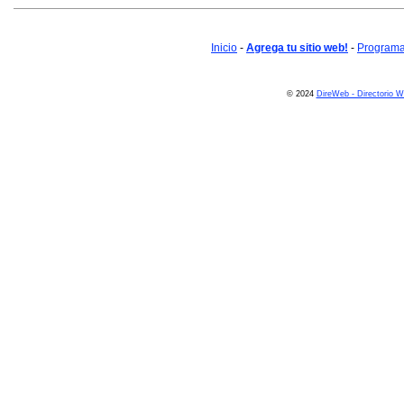
Inicio
-
Agrega tu sitio web!
-
Programa 
© 2024
DireWeb - Directorio 