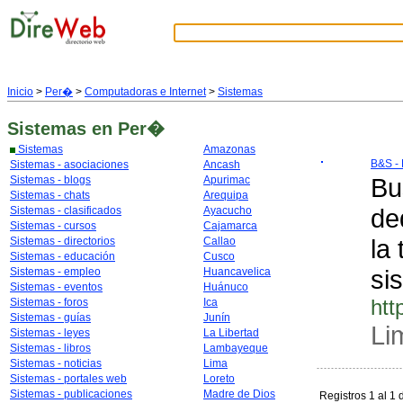
Inicio
>
Per�
>
Computadoras e Internet
>
Sistemas
Sistemas
en Per�
Sistemas
Amazonas
B&S - 
Sistemas - asociaciones
Ancash
Bu
Sistemas - blogs
Apurimac
Sistemas - chats
Arequipa
de
Sistemas - clasificados
Ayacucho
Sistemas - cursos
Cajamarca
la
Sistemas - directorios
Callao
Sistemas - educación
Cusco
si
Sistemas - empleo
Huancavelica
Sistemas - eventos
Huánuco
htt
Sistemas - foros
Ica
Sistemas - guías
Junín
Li
Sistemas - leyes
La Libertad
Sistemas - libros
Lambayeque
Sistemas - noticias
Lima
Sistemas - portales web
Loreto
Sistemas - publicaciones
Madre de Dios
Registros 1 al 1 