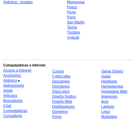
Antivirus - revistas
Moquegua
Pasco
Piura
Puno
San Martin
Tacna
Tumbes
Uyacali
Computadoras e Internet
Acceso a Internet
Cursos
Ganar Dinero
Accesorios
Cybercafes
Guías
Antivirus
Descargas
Hardware
Aplicaciones
Directorios
Herramientas
Apple
Disco duro
Hospedaje Web
Artículos
Diseño Gráfico
Imágenes
Buscadores
Diseño Web
Ipod
Chat
Distribuidores
Laptops
Computadoras
Dominios
Linux
Consultoría
Foros
Marketing