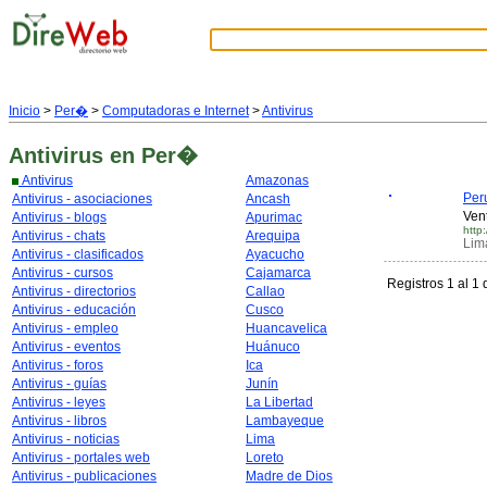
Inicio
>
Per�
>
Computadoras e Internet
>
Antivirus
Antivirus
en Per�
Antivirus
Amazonas
Per
Antivirus - asociaciones
Ancash
Ven
Antivirus - blogs
Apurimac
http
Antivirus - chats
Arequipa
Lim
Antivirus - clasificados
Ayacucho
Antivirus - cursos
Cajamarca
Registros 1 al 1 
Antivirus - directorios
Callao
Antivirus - educación
Cusco
Antivirus - empleo
Huancavelica
Antivirus - eventos
Huánuco
Antivirus - foros
Ica
Antivirus - guías
Junín
Antivirus - leyes
La Libertad
Antivirus - libros
Lambayeque
Antivirus - noticias
Lima
Antivirus - portales web
Loreto
Antivirus - publicaciones
Madre de Dios