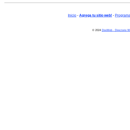
Inicio
-
Agrega tu sitio web!
-
Programa 
© 2024
DireWeb - Directorio 