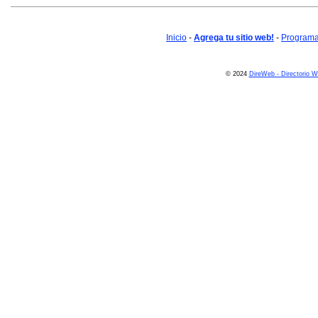
Inicio
-
Agrega tu sitio web!
-
Programa 
© 2024
DireWeb - Directorio 