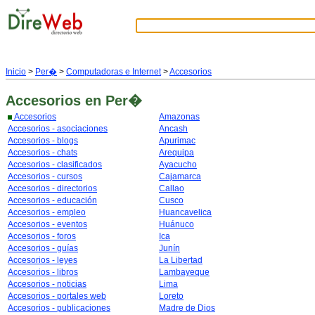
Inicio
>
Per�
>
Computadoras e Internet
>
Accesorios
Accesorios
en Per�
Accesorios
Amazonas
Accesorios - asociaciones
Ancash
Accesorios - blogs
Apurimac
Accesorios - chats
Arequipa
Accesorios - clasificados
Ayacucho
Accesorios - cursos
Cajamarca
Accesorios - directorios
Callao
Accesorios - educación
Cusco
Accesorios - empleo
Huancavelica
Accesorios - eventos
Huánuco
Accesorios - foros
Ica
Accesorios - guías
Junín
Accesorios - leyes
La Libertad
Accesorios - libros
Lambayeque
Accesorios - noticias
Lima
Accesorios - portales web
Loreto
Accesorios - publicaciones
Madre de Dios