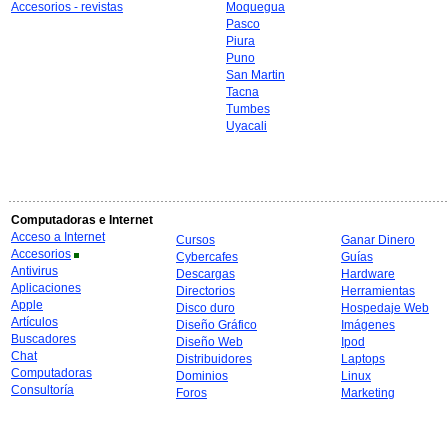
Accesorios - revistas
Moquegua
Pasco
Piura
Puno
San Martin
Tacna
Tumbes
Uyacali
Computadoras e Internet
Acceso a Internet
Cursos
Ganar Dinero
Accesorios
Cybercafes
Guías
Antivirus
Descargas
Hardware
Aplicaciones
Directorios
Herramientas
Apple
Disco duro
Hospedaje Web
Artículos
Diseño Gráfico
Imágenes
Buscadores
Diseño Web
Ipod
Chat
Distribuidores
Laptops
Computadoras
Dominios
Linux
Consultoría
Foros
Marketing