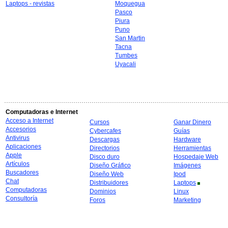
Laptops - revistas
Moquegua
Pasco
Piura
Puno
San Martin
Tacna
Tumbes
Uyacali
Computadoras e Internet
Acceso a Internet
Cursos
Ganar Dinero
Accesorios
Cybercafes
Guías
Antivirus
Descargas
Hardware
Aplicaciones
Directorios
Herramientas
Apple
Disco duro
Hospedaje Web
Artículos
Diseño Gráfico
Imágenes
Buscadores
Diseño Web
Ipod
Chat
Distribuidores
Laptops
Computadoras
Dominios
Linux
Consultoría
Foros
Marketing