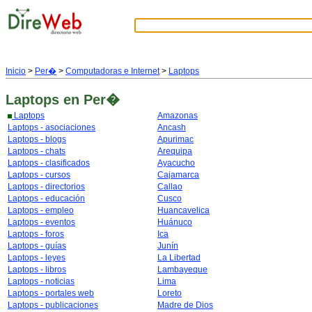
Inicio
>
Per�
>
Computadoras e Internet
>
Laptops
Laptops
en Per�
Laptops
Amazonas
Laptops - asociaciones
Ancash
Laptops - blogs
Apurimac
Laptops - chats
Arequipa
Laptops - clasificados
Ayacucho
Laptops - cursos
Cajamarca
Laptops - directorios
Callao
Laptops - educación
Cusco
Laptops - empleo
Huancavelica
Laptops - eventos
Huánuco
Laptops - foros
Ica
Laptops - guías
Junín
Laptops - leyes
La Libertad
Laptops - libros
Lambayeque
Laptops - noticias
Lima
Laptops - portales web
Loreto
Laptops - publicaciones
Madre de Dios