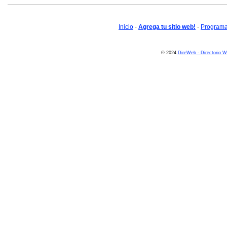
Inicio
-
Agrega tu sitio web!
-
Programa 
© 2024
DireWeb - Directorio 