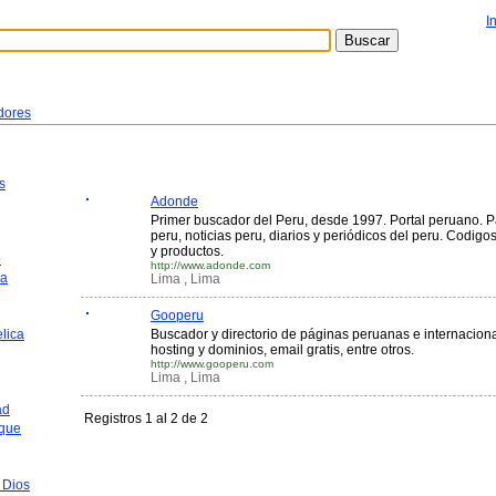
I
dores
s
Adonde
Primer buscador del Peru, desde 1997. Portal peruano. P
peru, noticias peru, diarios y periódicos del peru. Codigo
y productos.
o
http://www.adonde.com
ca
Lima , Lima
Gooperu
lica
Buscador y directorio de páginas peruanas e internacional
hosting y dominios, email gratis, entre otros.
http://www.gooperu.com
Lima , Lima
ad
Registros 1 al 2 de 2
que
 Dios