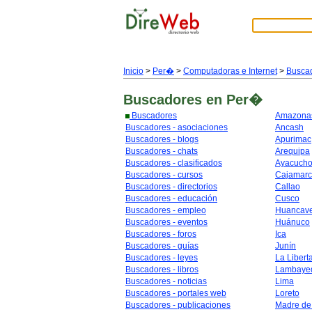
Inicio
>
Per�
>
Computadoras e Internet
>
Busca
Buscadores
en Per�
Buscadores
Amazona
Buscadores - asociaciones
Ancash
Buscadores - blogs
Apurimac
Buscadores - chats
Arequipa
Buscadores - clasificados
Ayacuch
Buscadores - cursos
Cajamar
Buscadores - directorios
Callao
Buscadores - educación
Cusco
Buscadores - empleo
Huancave
Buscadores - eventos
Huánuco
Buscadores - foros
Ica
Buscadores - guías
Junín
Buscadores - leyes
La Libert
Buscadores - libros
Lambaye
Buscadores - noticias
Lima
Buscadores - portales web
Loreto
Buscadores - publicaciones
Madre de