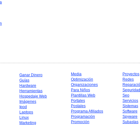
a
in
Media
Proyectos
Ganar Dinero
Optimización
Redes
Guías
Organizaciones
Reparaci
Hardware
Para Niños
Segurida
Herramientas
Plantillas Web
Seo
Hospedaje Web
Portales
Servicios
Imágenes
Postales
Sistemas
Ipod
Programa Afiliados
Software
Laptops
Programación
Spyware
Linux
Promoción
Subastas
Marketing