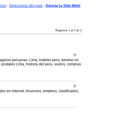
nicio
-
Selecciona otro país
-
Agrega tu Sitio Web!
Registros 1 al 2 de 2
aginas peruanas. Lima, hoteles peru, turismo en
s postales Lima, historia del peru, vuelos, compras
es en internet. Anuncios, empleos, clasificados,