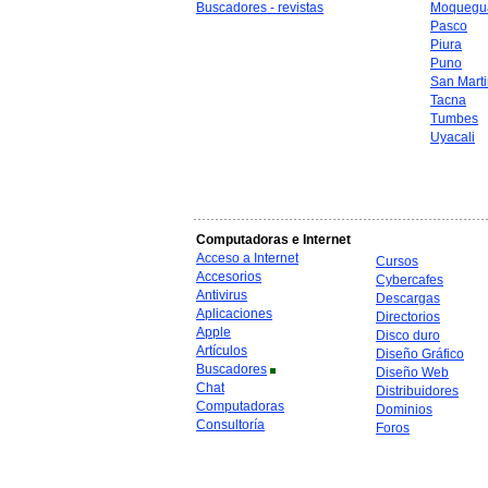
Buscadores - revistas
Moquegu
Pasco
Piura
Puno
San Mart
Tacna
Tumbes
Uyacali
Computadoras e Internet
Acceso a Internet
Cursos
Accesorios
Cybercafes
Antivirus
Descargas
Aplicaciones
Directorios
Apple
Disco duro
Artículos
Diseño Gráfico
Buscadores
Diseño Web
Chat
Distribuidores
Computadoras
Dominios
Consultoría
Foros