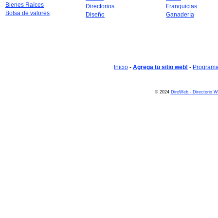
Bienes Raíces
Directorios
Franquicias
Bolsa de valores
Diseño
Ganadería
Inicio
-
Agrega tu sitio web!
-
Programa 
© 2024
DireWeb - Directorio 