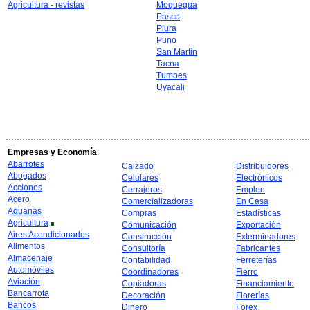
Agricultura - revistas
Moquegua
Pasco
Piura
Puno
San Martin
Tacna
Tumbes
Uyacali
Empresas y Economía
Abarrotes
Calzado
Distribuidores
Abogados
Celulares
Electrónicos
Acciones
Cerrajeros
Empleo
Acero
Comercializadoras
En Casa
Aduanas
Compras
Estadísticas
Agricultura
Comunicación
Exportación
Aires Acondicionados
Construcción
Exterminadores
Alimentos
Consultoría
Fabricantes
Almacenaje
Contabilidad
Ferreterías
Automóviles
Coordinadores
Fierro
Aviación
Copiadoras
Financiamiento
Bancarrota
Decoración
Florerías
Bancos
Dinero
Forex