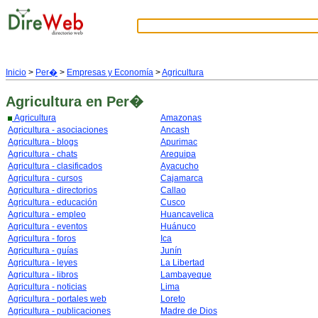
Inicio
>
Per�
>
Empresas y Economía
>
Agricultura
Agricultura
en Per�
Agricultura
Amazonas
Agricultura - asociaciones
Ancash
Agricultura - blogs
Apurimac
Agricultura - chats
Arequipa
Agricultura - clasificados
Ayacucho
Agricultura - cursos
Cajamarca
Agricultura - directorios
Callao
Agricultura - educación
Cusco
Agricultura - empleo
Huancavelica
Agricultura - eventos
Huánuco
Agricultura - foros
Ica
Agricultura - guías
Junín
Agricultura - leyes
La Libertad
Agricultura - libros
Lambayeque
Agricultura - noticias
Lima
Agricultura - portales web
Loreto
Agricultura - publicaciones
Madre de Dios