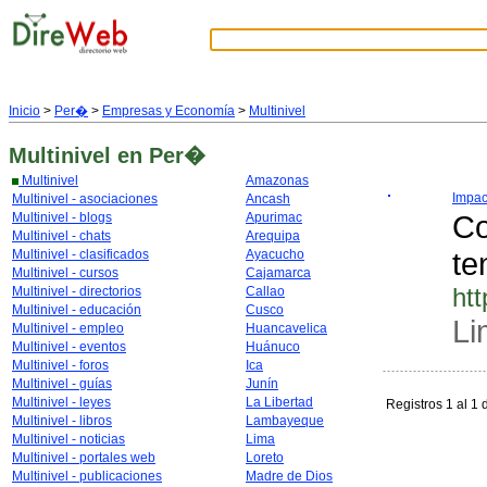
Inicio
>
Per�
>
Empresas y Economía
>
Multinivel
Multinivel
en Per�
Multinivel
Amazonas
Impac
Multinivel - asociaciones
Ancash
Co
Multinivel - blogs
Apurimac
Multinivel - chats
Arequipa
te
Multinivel - clasificados
Ayacucho
Multinivel - cursos
Cajamarca
ht
Multinivel - directorios
Callao
Multinivel - educación
Cusco
Li
Multinivel - empleo
Huancavelica
Multinivel - eventos
Huánuco
Multinivel - foros
Ica
Multinivel - guías
Junín
Multinivel - leyes
La Libertad
Registros 1 al 1 
Multinivel - libros
Lambayeque
Multinivel - noticias
Lima
Multinivel - portales web
Loreto
Multinivel - publicaciones
Madre de Dios