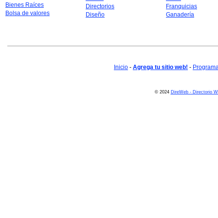
Bienes Raíces
Directorios
Franquicias
Bolsa de valores
Diseño
Ganadería
Inicio
-
Agrega tu sitio web!
-
Programa 
© 2024
DireWeb - Directorio 