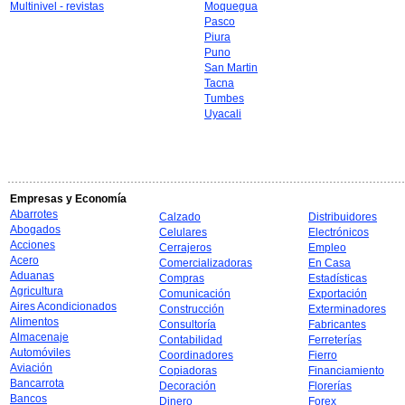
Multinivel - revistas
Moquegua
Pasco
Piura
Puno
San Martin
Tacna
Tumbes
Uyacali
Empresas y Economía
Abarrotes
Calzado
Distribuidores
Abogados
Celulares
Electrónicos
Acciones
Cerrajeros
Empleo
Acero
Comercializadoras
En Casa
Aduanas
Compras
Estadísticas
Agricultura
Comunicación
Exportación
Aires Acondicionados
Construcción
Exterminadores
Alimentos
Consultoría
Fabricantes
Almacenaje
Contabilidad
Ferreterías
Automóviles
Coordinadores
Fierro
Aviación
Copiadoras
Financiamiento
Bancarrota
Decoración
Florerías
Bancos
Dinero
Forex