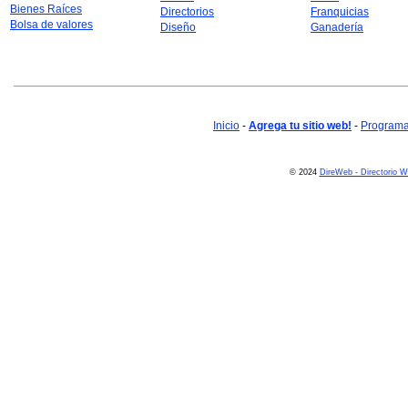
Bienes Raíces
Directorios
Franquicias
Bolsa de valores
Diseño
Ganadería
Inicio
-
Agrega tu sitio web!
-
Programa 
© 2024
DireWeb - Directorio 