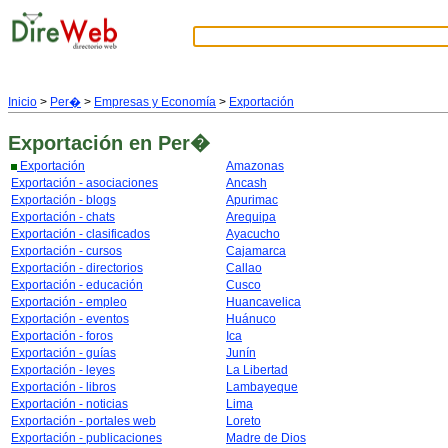
Inicio
>
Per�
>
Empresas y Economía
>
Exportación
Exportación
en Per�
Exportación
Amazonas
Exportación - asociaciones
Ancash
Exportación - blogs
Apurimac
Exportación - chats
Arequipa
Exportación - clasificados
Ayacucho
Exportación - cursos
Cajamarca
Exportación - directorios
Callao
Exportación - educación
Cusco
Exportación - empleo
Huancavelica
Exportación - eventos
Huánuco
Exportación - foros
Ica
Exportación - guías
Junín
Exportación - leyes
La Libertad
Exportación - libros
Lambayeque
Exportación - noticias
Lima
Exportación - portales web
Loreto
Exportación - publicaciones
Madre de Dios