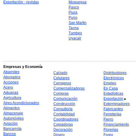
Exportación - revistas
Moquegua
Pasco
Piura
Puno
San Martin
Tacna
Tumbes
Uyacali
Empresas y Economía
Abarrotes
Calzado
Distribuidores
Abogados
Celulares
Electrónicos
Acciones
Cerrajeros
Empleo
Acero
Comercializadoras
En Casa
Aduanas
Compras
Estadísticas
Agricultura
Comunicación
Exportación
Aires Acondicionados
Construcción
Exterminadores
Alimentos
Consultoría
Fabricantes
Almacenaje
Contabilidad
Ferreterías
Automóviles
Coordinadores
Fierro
Aviación
Copiadoras
Financiamiento
Bancarrota
Decoración
Florerías
Bancos
Dinero
Forex