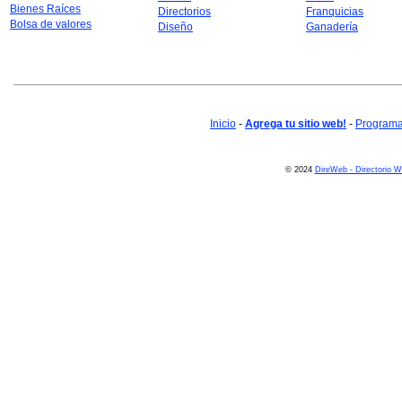
Bienes Raíces
Directorios
Franquicias
Bolsa de valores
Diseño
Ganadería
Inicio
-
Agrega tu sitio web!
-
Programa 
© 2024
DireWeb - Directorio 