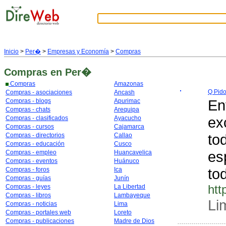
Inicio
>
Per�
>
Empresas y Economía
>
Compras
Compras
en Per�
Compras
Amazonas
Q Pid
Compras - asociaciones
Ancash
En
Compras - blogs
Apurimac
Compras - chats
Arequipa
ex
Compras - clasificados
Ayacucho
Compras - cursos
Cajamarca
to
Compras - directorios
Callao
Compras - educación
Cusco
es
Compras - empleo
Huancavelica
Compras - eventos
Huánuco
to
Compras - foros
Ica
Compras - guías
Junín
htt
Compras - leyes
La Libertad
Compras - libros
Lambayeque
Li
Compras - noticias
Lima
Compras - portales web
Loreto
Compras - publicaciones
Madre de Dios