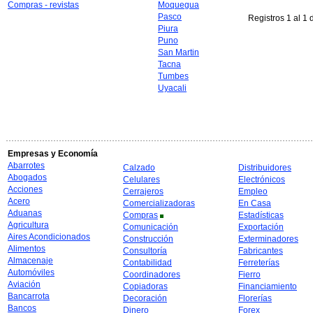
Compras - revistas
Moquegua
Pasco
Registros 1 al 1 
Piura
Puno
San Martin
Tacna
Tumbes
Uyacali
Empresas y Economía
Abarrotes
Calzado
Distribuidores
Abogados
Celulares
Electrónicos
Acciones
Cerrajeros
Empleo
Acero
Comercializadoras
En Casa
Aduanas
Compras
Estadísticas
Agricultura
Comunicación
Exportación
Aires Acondicionados
Construcción
Exterminadores
Alimentos
Consultoría
Fabricantes
Almacenaje
Contabilidad
Ferreterías
Automóviles
Coordinadores
Fierro
Aviación
Copiadoras
Financiamiento
Bancarrota
Decoración
Florerías
Bancos
Dinero
Forex