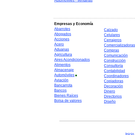
Automóviles - ventanas
Empresas y Economía
Abarrotes
Calzado
Abogados
Celulares
Acciones
Cerrajeros
Acero
Comercializadoras
Aduanas
Compras
Agricultura
Comunicación
Aires Acondicionados
Construcción
Alimentos
Consultoría
Almacenaje
Contabilidad
Automóviles
Coordinadores
Aviación
Copiadoras
Bancarrota
Decoración
Bancos
Dinero
Bienes Raíces
Directorios
Bolsa de valores
Diseño
Inicio