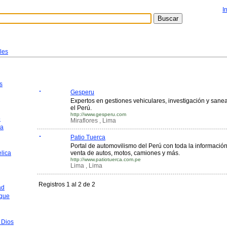
I
les
s
Gesperu
Expertos en gestiones vehiculares, investigación y sanea
el Perú.
http://www.gesperu.com
o
Miraflores , Lima
ca
Patio Tuerca
Portal de automovilismo del Perú con toda la informaci
lica
venta de autos, motos, camiones y más.
http://www.patiotuerca.com.pe
Lima , Lima
Registros 1 al 2 de 2
ad
que
 Dios