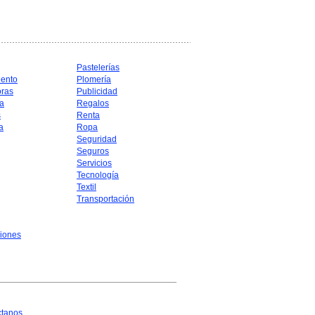
Pastelerías
iento
Plomería
oras
Publicidad
a
Regalos
s
Renta
a
Ropa
Seguridad
Seguros
Servicios
Tecnología
Textil
Transportación
iones
ctanos