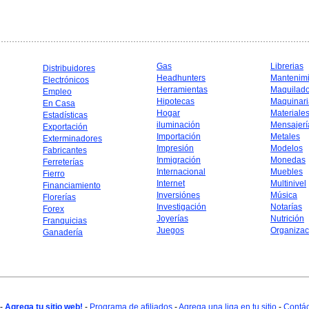
Gas
Librerias
Distribuidores
Headhunters
Mantenim
Electrónicos
Herramientas
Maquilad
Empleo
Hipotecas
Maquinari
En Casa
Hogar
Materiale
Estadísticas
iluminación
Mensajerí
Exportación
Importación
Metales
Exterminadores
Impresión
Modelos
Fabricantes
Inmigración
Monedas
Ferreterías
Internacional
Muebles
Fierro
Internet
Multinivel
Financiamiento
Inversiónes
Música
Florerías
Investigación
Notarías
Forex
Joyerías
Nutrición
Franquicias
Juegos
Organizac
Ganadería
-
Agrega tu sitio web!
-
Programa de afiliados
-
Agrega una liga en tu sitio
-
Contá