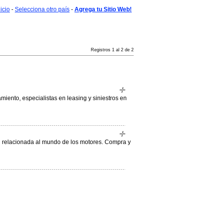
nicio
-
Selecciona otro país
-
Agrega tu Sitio Web!
Registros 1 al 2 de 2
miento, especialistas en leasing y siniestros en
ón relacionada al mundo de los motores. Compra y