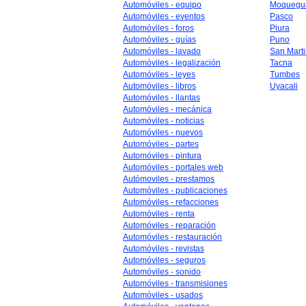
Automóviles - equipo
Moquegu
Automóviles - eventos
Pasco
Automóviles - foros
Piura
Automóviles - guías
Puno
Automóviles - lavado
San Mart
Automóviles - legalización
Tacna
Automóviles - leyes
Tumbes
Automóviles - libros
Uyacali
Automóviles - llantas
Automóviles - mecánica
Automóviles - noticias
Automóviles - nuevos
Automóviles - partes
Automóviles - pintura
Automóviles - portales web
Autómoviles - prestamos
Automóviles - publicaciones
Automóviles - refacciones
Automóviles - renta
Automóviles - reparación
Automóviles - restauración
Automóviles - revistas
Automóviles - seguros
Automóviles - sonido
Automóviles - transmisiones
Automóviles - usados