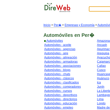
Inicio
>
Per�
>
Empresas y Economía
>
Automóvi
Automóviles
en Per�
Automóviles
Amazona
Automóviles - aceite
Ancash
Automóviles - agencias
Apurimac
Automóviles - aire
Arequipa
Automóviles - alineación
Ayacuch
Automóviles - armadoras
Cajamar
Automóviles - asociaciones
Callao
Automóviles - blogs
Cusco
Automóviles - chats
Huancave
Automóviles - clásicos
Huánuco
Automóviles - clasificados
Ica
Automóviles - compradores
Junín
Automóviles - cursos
La Libert
Automóviles - deportivos
Lambaye
Automóviles - directorios
Lima
Automóviles - educación
Loreto
Automóviles - empleo
Madre de