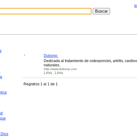
I
s
Dubonp:
Dedicada al tratamiento de osteoporosis, artritis, cardi
naturales.
http://www.dubonp.com
o
Lima , Lima
ca
Registros 1 al 1 de 1
lica
ad
que
 Dios