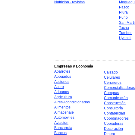
Nutrición - revistas
Moquegu
Pasco
Piura
Puno
San Mart
Tacna
Tumbes
Uyacali
Empresas y Economía
Abarrotes
Calzado
Abogados
Celulares
Acciones
Cerrajeros
Acero
Comercializadoras
Aduanas
Compras
Agricultura
Comunicación
Aires Acondicionados
Construcción
Alimentos
Consultoría
Almacenaje
Contabilidad
Automóviles
Coordinadores
Aviación
Copiadoras
Bancarrota
Decoración
Bancos
Dinero