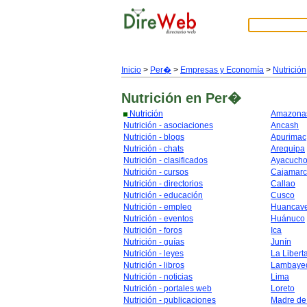
Inicio
>
Per�
>
Empresas y Economía
>
Nutrición
Nutrición
en Per�
Nutrición
Amazona
Nutrición - asociaciones
Ancash
Nutrición - blogs
Apurimac
Nutrición - chats
Arequipa
Nutrición - clasificados
Ayacuch
Nutrición - cursos
Cajamar
Nutrición - directorios
Callao
Nutrición - educación
Cusco
Nutrición - empleo
Huancave
Nutrición - eventos
Huánuco
Nutrición - foros
Ica
Nutrición - guías
Junín
Nutrición - leyes
La Libert
Nutrición - libros
Lambaye
Nutrición - noticias
Lima
Nutrición - portales web
Loreto
Nutrición - publicaciones
Madre de