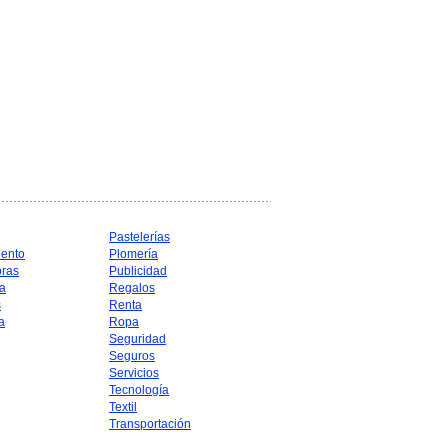
Pastelerías
iento
Plomería
oras
Publicidad
a
Regalos
s
Renta
a
Ropa
Seguridad
Seguros
Servicios
Tecnología
Textil
Transportación