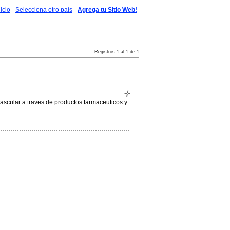
nicio
-
Selecciona otro país
-
Agrega tu Sitio Web!
Registros 1 al 1 de 1
ovascular a traves de productos farmaceuticos y