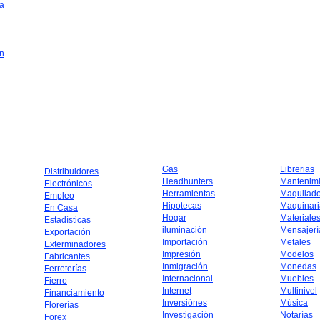
a
in
Gas
Librerias
Distribuidores
Headhunters
Mantenim
Electrónicos
Herramientas
Maquilad
Empleo
Hipotecas
Maquinari
En Casa
Hogar
Materiale
Estadísticas
iluminación
Mensajerí
Exportación
Importación
Metales
Exterminadores
Impresión
Modelos
Fabricantes
Inmigración
Monedas
Ferreterías
Internacional
Muebles
Fierro
Internet
Multinivel
Financiamiento
Inversiónes
Música
Florerías
Investigación
Notarías
Forex