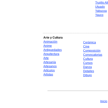
Trujillo Al
Utuado
Yabucoa
Yauco
Arte y Cultura
Animación
Cerámica
Anime
Cine
Antiguedades
Composición
Arquitectura
Convocatorias
Arte
Cultura
Artesanía
Cursos
Artesanos
Danza
Artículos
Detalles
Artistas
Dibujo
Inicio