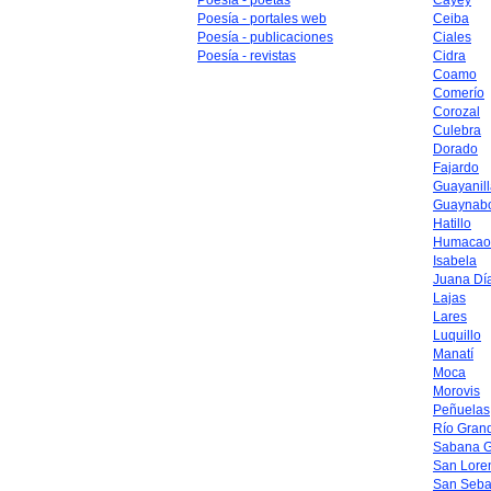
Poesía - poetas
Cayey
Poesía - portales web
Ceiba
Poesía - publicaciones
Ciales
Poesía - revistas
Cidra
Coamo
Comerío
Corozal
Culebra
Dorado
Fajardo
Guayanil
Guaynab
Hatillo
Humacao
Isabela
Juana Dí
Lajas
Lares
Luquillo
Manatí
Moca
Morovis
Peñuelas
Río Gran
Sabana 
San Lore
San Seba