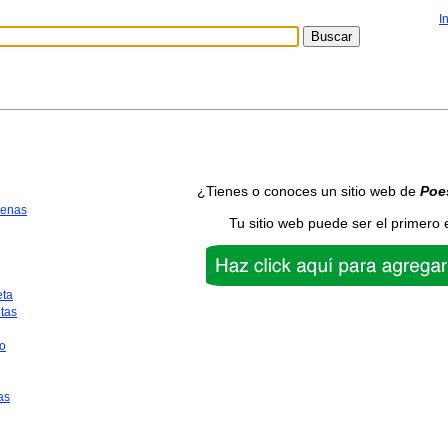
I
¿Tienes o conoces un sitio web de
Poe
uenas
Tu sitio web puede ser el primero 
eta
tas
o
as