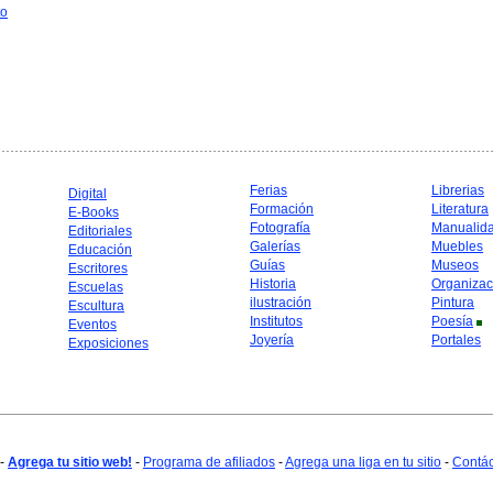
to
Ferias
Librerias
Digital
Formación
Literatura
E-Books
Fotografía
Manualid
Editoriales
Galerías
Muebles
Educación
Guías
Museos
Escritores
Historia
Organizac
Escuelas
ilustración
Pintura
Escultura
Institutos
Poesía
Eventos
Joyería
Portales
Exposiciones
-
Agrega tu sitio web!
-
Programa de afiliados
-
Agrega una liga en tu sitio
-
Contá