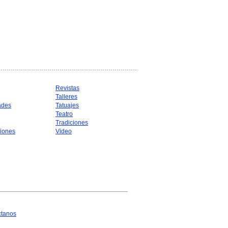
Revistas
Talleres
ades
Tatuajes
Teatro
Tradiciones
iones
Video
ctanos