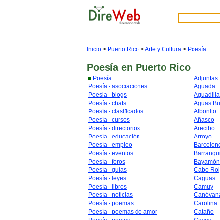
Inicio
>
Puerto Rico
>
Arte y Cultura
>
Poesía
Poesía
en Puerto Rico
Poesía
Adjuntas
Poesía - asociaciones
Aguada
Poesia - blogs
Aguadilla
Poesía - chats
Aguas B
Poesía - clasificados
Aibonito
Poesía - cursos
Añasco
Poesía - directorios
Arecibo
Poesía - educación
Arroyo
Poesía - empleo
Barcelon
Poesía - eventos
Barranqui
Poesía - foros
Bayamón
Poesía - guías
Cabo Roj
Poesía - leyes
Caguas
Poesía - libros
Camuy
Poesía - noticias
Canóvan
Poesía - poemas
Carolina
Poesía - poemas de amor
Cataño