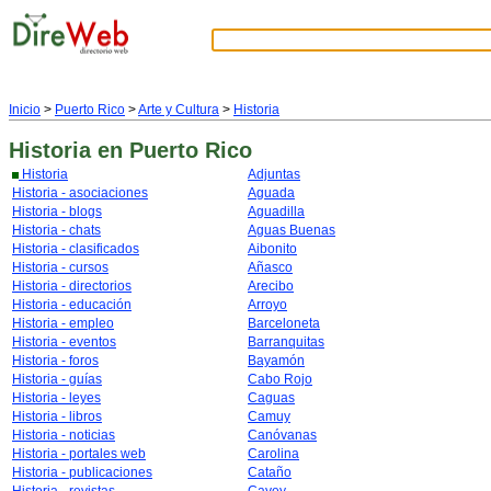
Inicio
>
Puerto Rico
>
Arte y Cultura
>
Historia
Historia
en Puerto Rico
Historia
Adjuntas
Historia - asociaciones
Aguada
Historia - blogs
Aguadilla
Historia - chats
Aguas Buenas
Historia - clasificados
Aibonito
Historia - cursos
Añasco
Historia - directorios
Arecibo
Historia - educación
Arroyo
Historia - empleo
Barceloneta
Historia - eventos
Barranquitas
Historia - foros
Bayamón
Historia - guías
Cabo Rojo
Historia - leyes
Caguas
Historia - libros
Camuy
Historia - noticias
Canóvanas
Historia - portales web
Carolina
Historia - publicaciones
Cataño