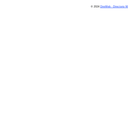
© 2024
DireWeb - Directorio 