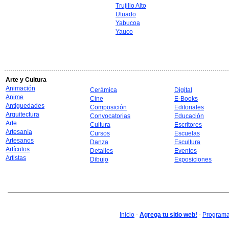
Trujillo Alto
Utuado
Yabucoa
Yauco
Arte y Cultura
Animación
Cerámica
Digital
Anime
Cine
E-Books
Antiguedades
Composición
Editoriales
Arquitectura
Convocatorias
Educación
Arte
Cultura
Escritores
Artesanía
Cursos
Escuelas
Artesanos
Danza
Escultura
Artículos
Detalles
Eventos
Artistas
Dibujo
Exposiciones
Inicio
-
Agrega tu sitio web!
-
Programa 