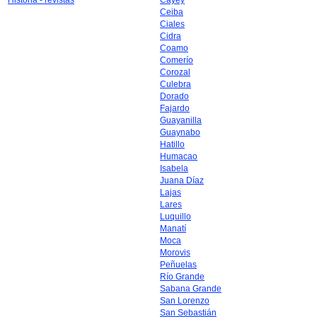
Historia - revistas
Cayey
Ceiba
Ciales
Cidra
Coamo
Comerío
Corozal
Culebra
Dorado
Fajardo
Guayanilla
Guaynabo
Hatillo
Humacao
Isabela
Juana Díaz
Lajas
Lares
Luquillo
Manatí
Moca
Morovis
Peñuelas
Río Grande
Sabana Grande
San Lorenzo
San Sebastián