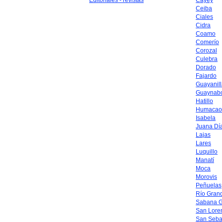
Editoriales - revistas
Cayey
Ceiba
Ciales
Cidra
Coamo
Comerío
Corozal
Culebra
Dorado
Fajardo
Guayanil
Guaynab
Hatillo
Humacao
Isabela
Juana Dí
Lajas
Lares
Luquillo
Manatí
Moca
Morovis
Peñuelas
Río Gran
Sabana 
San Lore
San Seba