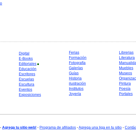
to
Ferias
Librerias
Digital
Formación
Literatura
E-Books
Fotografía
Manualid
Editoriales
Galerías
Muebles
Educación
Guías
Museos
Escritores
Historia
Organizac
Escuelas
ilustración
Pintura
Escultura
Institutos
Poesía
Eventos
Joyería
Portales
Exposiciones
-
Agrega tu sitio web!
-
Programa de afiliados
-
Agrega una liga en tu sitio
-
Contá