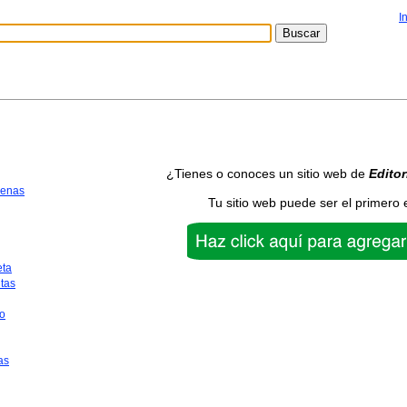
I
¿Tienes o conoces un sitio web de
Editor
uenas
Tu sitio web puede ser el primero 
eta
tas
o
as