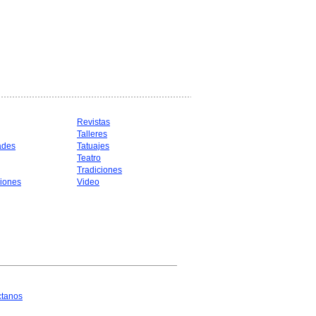
Revistas
Talleres
ades
Tatuajes
Teatro
Tradiciones
iones
Video
ctanos