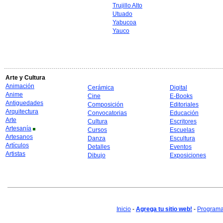
Trujillo Alto
Utuado
Yabucoa
Yauco
Arte y Cultura
Animación
Cerámica
Digital
Anime
Cine
E-Books
Antiguedades
Composición
Editoriales
Arquitectura
Convocatorias
Educación
Arte
Cultura
Escritores
Artesanía
Cursos
Escuelas
Artesanos
Danza
Escultura
Artículos
Detalles
Eventos
Artistas
Dibujo
Exposiciones
Inicio
-
Agrega tu sitio web!
-
Programa 