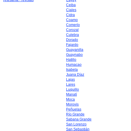
Artesanía - revistas
Cayey
Ceiba
Ciales
Cidra
Coamo
Comerío
Corozal
Culebra
Dorado
Fajardo
Guayanilla
Guaynabo
Hatillo
Humacao
Isabela
Juana Díaz
Lajas
Lares
Luquillo
Manatí
Moca
Morovis
Peñuelas
Río Grande
Sabana Grande
San Lorenzo
San Sebastián