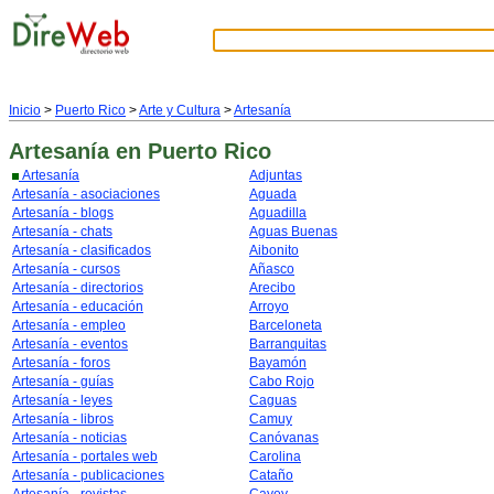
Inicio
>
Puerto Rico
>
Arte y Cultura
>
Artesanía
Artesanía
en Puerto Rico
Artesanía
Adjuntas
Artesanía - asociaciones
Aguada
Artesanía - blogs
Aguadilla
Artesanía - chats
Aguas Buenas
Artesanía - clasificados
Aibonito
Artesanía - cursos
Añasco
Artesanía - directorios
Arecibo
Artesanía - educación
Arroyo
Artesanía - empleo
Barceloneta
Artesanía - eventos
Barranquitas
Artesanía - foros
Bayamón
Artesanía - guías
Cabo Rojo
Artesanía - leyes
Caguas
Artesanía - libros
Camuy
Artesanía - noticias
Canóvanas
Artesanía - portales web
Carolina
Artesanía - publicaciones
Cataño