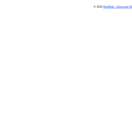
© 2024
DireWeb - Directorio 