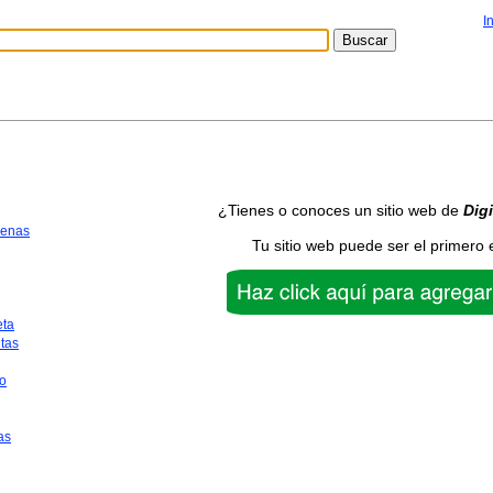
I
¿Tienes o conoces un sitio web de
Digi
uenas
Tu sitio web puede ser el primero 
eta
tas
o
as