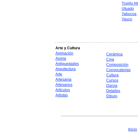
Trujillo Al
Utuado
Yabucoa
Yauco
Arte y Cultura
Animación
Cerámica
Anime
Cine
Antiguedades
Composición
Arquitectura
Convocatorias
Arte
Cultura
Artesanía
Cursos
Artesanos
Danza
Artículos
Detalles
Artistas
Dibujo
Inicio