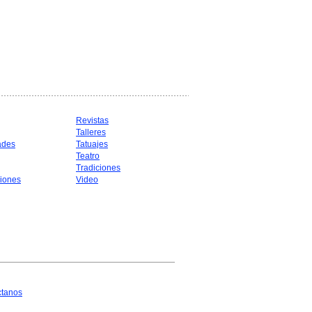
Revistas
Talleres
ades
Tatuajes
Teatro
Tradiciones
iones
Video
ctanos