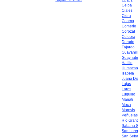
Digital - revistas
Cayey
Ceiba
Ciales
Cidra
Coamo
Comerío
Corozal
Culebra
Dorado
Fajardo
Guayanil
Guaynab
Hatillo
Humacao
Isabela
Juana Dí
Lajas
Lares
Luquillo
Manatí
Moca
Morovis
Peñuelas
Río Gran
Sabana 
San Lore
San Seba