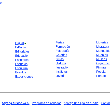
to
Ferias
Librerias
Digital
Formación
Literatura
E-Books
Fotografía
Manualid
Editoriales
Galerías
Muebles
Educación
Guías
Museos
Escritores
Historia
Organizac
Escuelas
ilustración
Pintura
Escultura
Institutos
Poesía
Eventos
Joyería
Portales
Exposiciones
-
Agrega tu sitio web!
-
Programa de afiliados
-
Agrega una liga en tu sitio
-
Contá