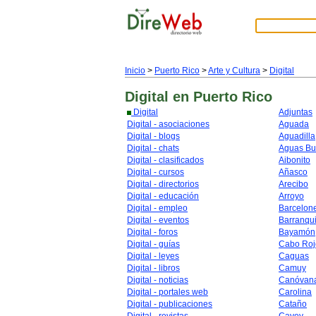
Inicio
>
Puerto Rico
>
Arte y Cultura
>
Digital
Digital
en Puerto Rico
Digital
Adjuntas
Digital - asociaciones
Aguada
Digital - blogs
Aguadilla
Digital - chats
Aguas B
Digital - clasificados
Aibonito
Digital - cursos
Añasco
Digital - directorios
Arecibo
Digital - educación
Arroyo
Digital - empleo
Barcelon
Digital - eventos
Barranqui
Digital - foros
Bayamón
Digital - guías
Cabo Roj
Digital - leyes
Caguas
Digital - libros
Camuy
Digital - noticias
Canóvan
Digital - portales web
Carolina
Digital - publicaciones
Cataño