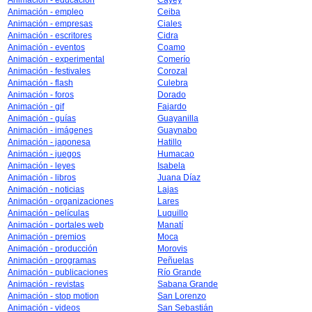
Animación - educación
Cayey
Animación - empleo
Ceiba
Animación - empresas
Ciales
Animación - escritores
Cidra
Animación - eventos
Coamo
Animación - experimental
Comerío
Animación - festivales
Corozal
Animación - flash
Culebra
Animación - foros
Dorado
Animación - gif
Fajardo
Animación - guías
Guayanilla
Animación - imágenes
Guaynabo
Animación - japonesa
Hatillo
Animación - juegos
Humacao
Animación - leyes
Isabela
Animación - libros
Juana Díaz
Animación - noticias
Lajas
Animación - organizaciones
Lares
Animación - películas
Luquillo
Animación - portales web
Manatí
Animación - premios
Moca
Animación - producción
Morovis
Animación - programas
Peñuelas
Animación - publicaciones
Río Grande
Animación - revistas
Sabana Grande
Animación - stop motion
San Lorenzo
Animación - videos
San Sebastián