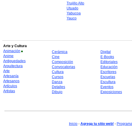
Trujillo Alto
Utuado
Yabucoa
Yauco
Arte y Cultura
Animación
Cerámica
Digital
Anime
Cine
E-Books
Antiguedades
Composición
Editoriales
Arquitectura
Convocatorias
Educación
Arte
Cultura
Escritores
Artesanía
Cursos
Escuelas
Artesanos
Danza
Escultura
Artículos
Detalles
Eventos
Artistas
Dibujo
Exposiciones
Inicio
-
Agrega tu sitio web!
-
Programa 