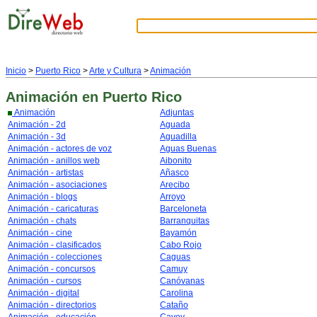
Inicio
>
Puerto Rico
>
Arte y Cultura
>
Animación
Animación
en Puerto Rico
Animación
Adjuntas
Animación - 2d
Aguada
Animación - 3d
Aguadilla
Animación - actores de voz
Aguas Buenas
Animación - anillos web
Aibonito
Animación - artistas
Añasco
Animación - asociaciones
Arecibo
Animación - blogs
Arroyo
Animación - caricaturas
Barceloneta
Animación - chats
Barranquitas
Animación - cine
Bayamón
Animación - clasificados
Cabo Rojo
Animación - colecciones
Caguas
Animación - concursos
Camuy
Animación - cursos
Canóvanas
Animación - digital
Carolina
Animación - directorios
Cataño