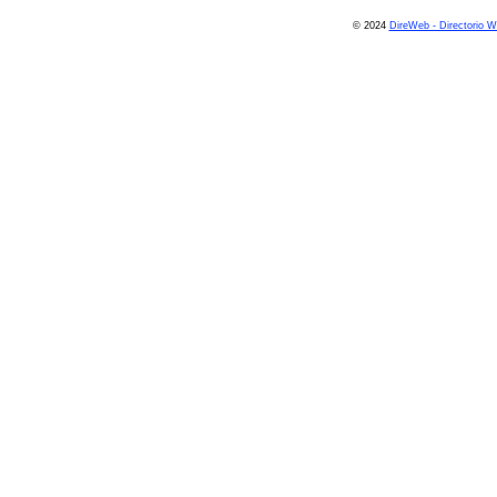
© 2024
DireWeb - Directorio 