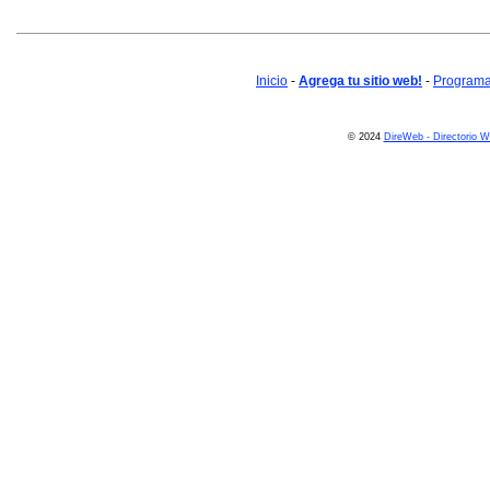
Inicio
-
Agrega tu sitio web!
-
Programa 
© 2024
DireWeb - Directorio 