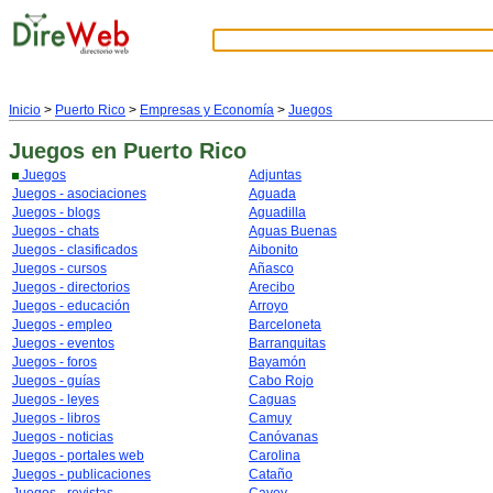
Inicio
>
Puerto Rico
>
Empresas y Economía
>
Juegos
Juegos
en Puerto Rico
Juegos
Adjuntas
Juegos - asociaciones
Aguada
Juegos - blogs
Aguadilla
Juegos - chats
Aguas Buenas
Juegos - clasificados
Aibonito
Juegos - cursos
Añasco
Juegos - directorios
Arecibo
Juegos - educación
Arroyo
Juegos - empleo
Barceloneta
Juegos - eventos
Barranquitas
Juegos - foros
Bayamón
Juegos - guías
Cabo Rojo
Juegos - leyes
Caguas
Juegos - libros
Camuy
Juegos - noticias
Canóvanas
Juegos - portales web
Carolina
Juegos - publicaciones
Cataño