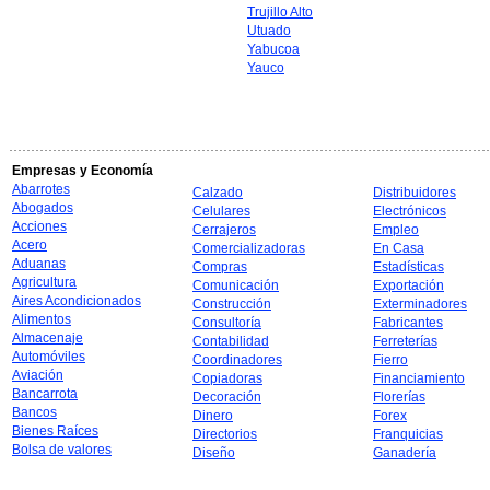
Trujillo Alto
Utuado
Yabucoa
Yauco
Empresas y Economía
Abarrotes
Calzado
Distribuidores
Abogados
Celulares
Electrónicos
Acciones
Cerrajeros
Empleo
Acero
Comercializadoras
En Casa
Aduanas
Compras
Estadísticas
Agricultura
Comunicación
Exportación
Aires Acondicionados
Construcción
Exterminadores
Alimentos
Consultoría
Fabricantes
Almacenaje
Contabilidad
Ferreterías
Automóviles
Coordinadores
Fierro
Aviación
Copiadoras
Financiamiento
Bancarrota
Decoración
Florerías
Bancos
Dinero
Forex
Bienes Raíces
Directorios
Franquicias
Bolsa de valores
Diseño
Ganadería