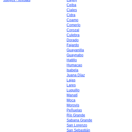
Juegos - revistas
Cayey
Ceiba
Ciales
Cidra
Coamo
Comerío
Corozal
Culebra
Dorado
Fajardo
Guayanilla
Guaynabo
Hatillo
Humacao
Isabela
Juana Díaz
Lajas
Lares
Luquillo
Manatí
Moca
Morovis
Peñuelas
Río Grande
Sabana Grande
San Lorenzo
San Sebastián