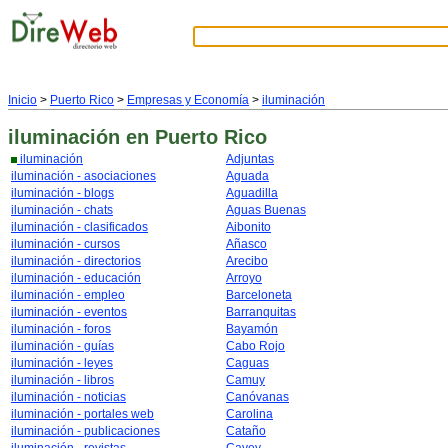
Inicio
>
Puerto Rico
>
Empresas y Economía
>
iluminación
iluminación
en Puerto Rico
iluminación
Adjuntas
iluminación - asociaciones
Aguada
iluminación - blogs
Aguadilla
iluminación - chats
Aguas Buenas
iluminación - clasificados
Aibonito
iluminación - cursos
Añasco
iluminación - directorios
Arecibo
iluminación - educación
Arroyo
iluminación - empleo
Barceloneta
iluminación - eventos
Barranquitas
iluminación - foros
Bayamón
iluminación - guías
Cabo Rojo
iluminación - leyes
Caguas
iluminación - libros
Camuy
iluminación - noticias
Canóvanas
iluminación - portales web
Carolina
iluminación - publicaciones
Cataño