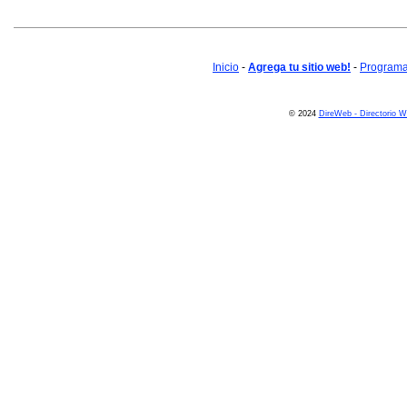
Inicio
-
Agrega tu sitio web!
-
Programa 
© 2024
DireWeb - Directorio 