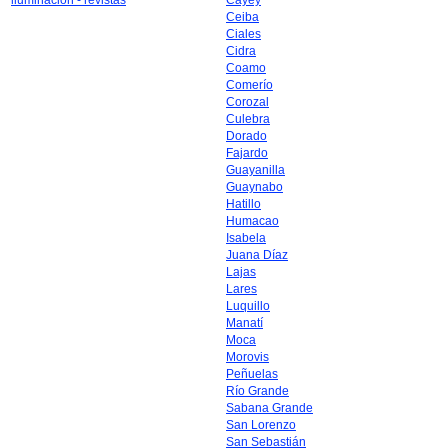
iluminación - revistas
Cayey
Ceiba
Ciales
Cidra
Coamo
Comerío
Corozal
Culebra
Dorado
Fajardo
Guayanilla
Guaynabo
Hatillo
Humacao
Isabela
Juana Díaz
Lajas
Lares
Luquillo
Manatí
Moca
Morovis
Peñuelas
Río Grande
Sabana Grande
San Lorenzo
San Sebastián