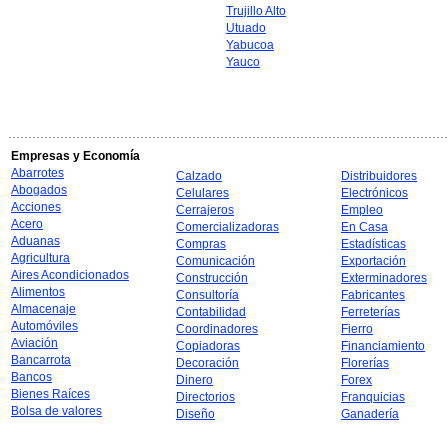
Trujillo Alto
Utuado
Yabucoa
Yauco
Empresas y Economía
Abarrotes
Calzado
Distribuidores
Abogados
Celulares
Electrónicos
Acciones
Cerrajeros
Empleo
Acero
Comercializadoras
En Casa
Aduanas
Compras
Estadísticas
Agricultura
Comunicación
Exportación
Aires Acondicionados
Construcción
Exterminadores
Alimentos
Consultoría
Fabricantes
Almacenaje
Contabilidad
Ferreterías
Automóviles
Coordinadores
Fierro
Aviación
Copiadoras
Financiamiento
Bancarrota
Decoración
Florerías
Bancos
Dinero
Forex
Bienes Raíces
Directorios
Franquicias
Bolsa de valores
Diseño
Ganadería