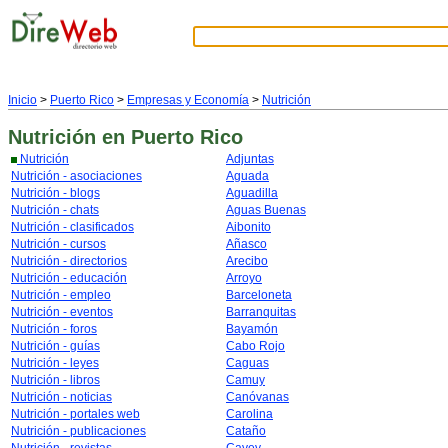
Inicio
>
Puerto Rico
>
Empresas y Economía
>
Nutrición
Nutrición
en Puerto Rico
Nutrición
Adjuntas
Nutrición - asociaciones
Aguada
Nutrición - blogs
Aguadilla
Nutrición - chats
Aguas Buenas
Nutrición - clasificados
Aibonito
Nutrición - cursos
Añasco
Nutrición - directorios
Arecibo
Nutrición - educación
Arroyo
Nutrición - empleo
Barceloneta
Nutrición - eventos
Barranquitas
Nutrición - foros
Bayamón
Nutrición - guías
Cabo Rojo
Nutrición - leyes
Caguas
Nutrición - libros
Camuy
Nutrición - noticias
Canóvanas
Nutrición - portales web
Carolina
Nutrición - publicaciones
Cataño