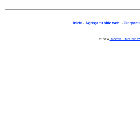
Inicio
-
Agrega tu sitio web!
-
Programa 
© 2024
DireWeb - Directorio 