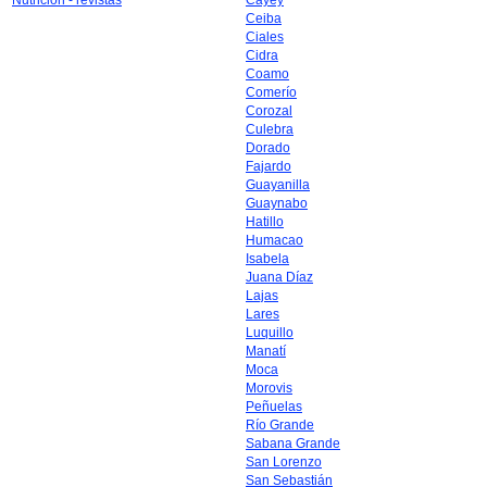
Nutrición - revistas
Cayey
Ceiba
Ciales
Cidra
Coamo
Comerío
Corozal
Culebra
Dorado
Fajardo
Guayanilla
Guaynabo
Hatillo
Humacao
Isabela
Juana Díaz
Lajas
Lares
Luquillo
Manatí
Moca
Morovis
Peñuelas
Río Grande
Sabana Grande
San Lorenzo
San Sebastián