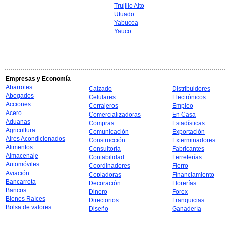
Trujillo Alto
Utuado
Yabucoa
Yauco
Empresas y Economía
Abarrotes
Calzado
Distribuidores
Abogados
Celulares
Electrónicos
Acciones
Cerrajeros
Empleo
Acero
Comercializadoras
En Casa
Aduanas
Compras
Estadísticas
Agricultura
Comunicación
Exportación
Aires Acondicionados
Construcción
Exterminadores
Alimentos
Consultoría
Fabricantes
Almacenaje
Contabilidad
Ferreterías
Automóviles
Coordinadores
Fierro
Aviación
Copiadoras
Financiamiento
Bancarrota
Decoración
Florerías
Bancos
Dinero
Forex
Bienes Raíces
Directorios
Franquicias
Bolsa de valores
Diseño
Ganadería