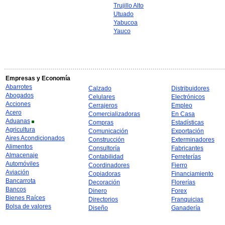
Trujillo Alto
Utuado
Yabucoa
Yauco
Empresas y Economía
Abarrotes
Calzado
Distribuidores
Abogados
Celulares
Electrónicos
Acciones
Cerrajeros
Empleo
Acero
Comercializadoras
En Casa
Aduanas
Compras
Estadísticas
Agricultura
Comunicación
Exportación
Aires Acondicionados
Construcción
Exterminadores
Alimentos
Consultoría
Fabricantes
Almacenaje
Contabilidad
Ferreterías
Automóviles
Coordinadores
Fierro
Aviación
Copiadoras
Financiamiento
Bancarrota
Decoración
Florerías
Bancos
Dinero
Forex
Bienes Raíces
Directorios
Franquicias
Bolsa de valores
Diseño
Ganadería