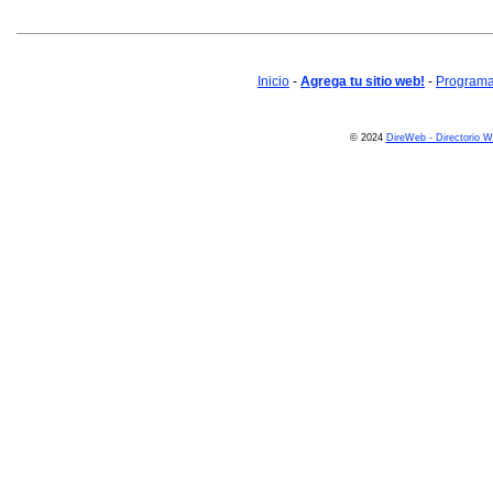
Inicio
-
Agrega tu sitio web!
-
Programa 
© 2024
DireWeb - Directorio 