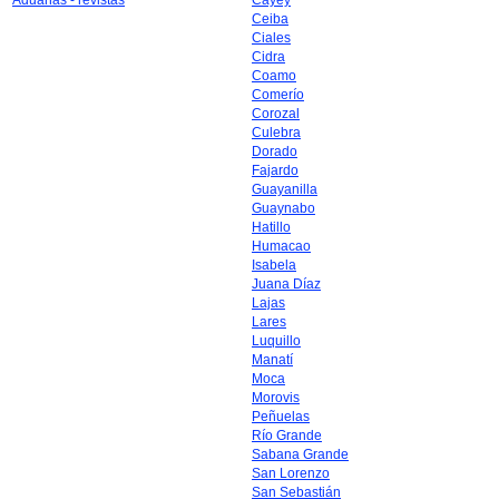
Aduanas - revistas
Cayey
Ceiba
Ciales
Cidra
Coamo
Comerío
Corozal
Culebra
Dorado
Fajardo
Guayanilla
Guaynabo
Hatillo
Humacao
Isabela
Juana Díaz
Lajas
Lares
Luquillo
Manatí
Moca
Morovis
Peñuelas
Río Grande
Sabana Grande
San Lorenzo
San Sebastián