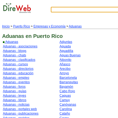
Inicio
>
Puerto Rico
>
Empresas y Economía
>
Aduanas
Aduanas
en Puerto Rico
Aduanas
Adjuntas
Aduanas - asociaciones
Aguada
Aduanas - blogs
Aguadilla
Aduanas - chats
Aguas Buenas
Aduanas - clasificados
Aibonito
Aduanas - cursos
Añasco
Aduanas - directorios
Arecibo
Aduanas - educación
Arroyo
Aduanas - empleo
Barceloneta
Aduanas - eventos
Barranquitas
Aduanas - foros
Bayamón
Aduanas - guías
Cabo Rojo
Aduanas - leyes
Caguas
Aduanas - libros
Camuy
Aduanas - noticias
Canóvanas
Aduanas - portales web
Carolina
Aduanas - publicaciones
Cataño