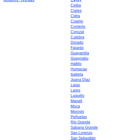
Modelos - revistas
Cayey
Ceiba
Ciales
Cidra
Coamo
Comerío
Corozal
Culebra
Dorado
Fajardo
Guayanilla
Guaynabo
Hatillo
Humacao
Isabela
Juana Díaz
Lajas
Lares
Luquillo
Manatí
Moca
Morovis
Peñuelas
Río Grande
Sabana Grande
San Lorenzo
San Sebastián