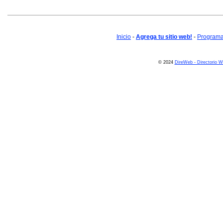
Inicio
-
Agrega tu sitio web!
-
Programa 
© 2024
DireWeb - Directorio 