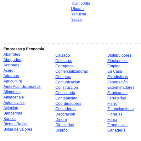
Trujillo Alto
Utuado
Yabucoa
Yauco
Empresas y Economía
Abarrotes
Calzado
Distribuidores
Abogados
Celulares
Electrónicos
Acciones
Cerrajeros
Empleo
Acero
Comercializadoras
En Casa
Aduanas
Compras
Estadísticas
Agricultura
Comunicación
Exportación
Aires Acondicionados
Construcción
Exterminadores
Alimentos
Consultoría
Fabricantes
Almacenaje
Contabilidad
Ferreterías
Automóviles
Coordinadores
Fierro
Aviación
Copiadoras
Financiamiento
Bancarrota
Decoración
Florerías
Bancos
Dinero
Forex
Bienes Raíces
Directorios
Franquicias
Bolsa de valores
Diseño
Ganadería