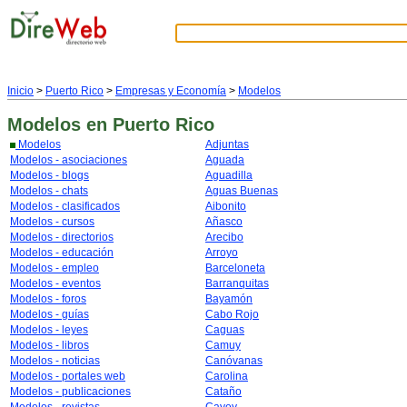
Inicio
>
Puerto Rico
>
Empresas y Economía
>
Modelos
Modelos
en Puerto Rico
Modelos
Adjuntas
Modelos - asociaciones
Aguada
Modelos - blogs
Aguadilla
Modelos - chats
Aguas Buenas
Modelos - clasificados
Aibonito
Modelos - cursos
Añasco
Modelos - directorios
Arecibo
Modelos - educación
Arroyo
Modelos - empleo
Barceloneta
Modelos - eventos
Barranquitas
Modelos - foros
Bayamón
Modelos - guías
Cabo Rojo
Modelos - leyes
Caguas
Modelos - libros
Camuy
Modelos - noticias
Canóvanas
Modelos - portales web
Carolina
Modelos - publicaciones
Cataño