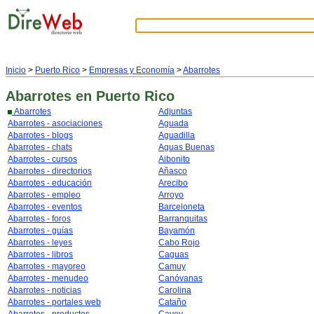
Inicio
>
Puerto Rico
>
Empresas y Economía
>
Abarrotes
Abarrotes
en Puerto Rico
Abarrotes
Adjuntas
Abarrotes - asociaciones
Aguada
Abarrotes - blogs
Aguadilla
Abarrotes - chats
Aguas Buenas
Abarrotes - cursos
Aibonito
Abarrotes - directorios
Añasco
Abarrotes - educación
Arecibo
Abarrotes - empleo
Arroyo
Abarrotes - eventos
Barceloneta
Abarrotes - foros
Barranquitas
Abarrotes - guías
Bayamón
Abarrotes - leyes
Cabo Rojo
Abarrotes - libros
Caguas
Abarrotes - mayoreo
Camuy
Abarrotes - menudeo
Canóvanas
Abarrotes - noticias
Carolina
Abarrotes - portales web
Cataño