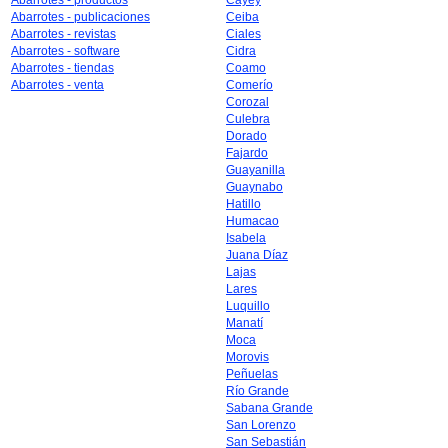
Abarrotes - productos
Cayey
Abarrotes - publicaciones
Ceiba
Abarrotes - revistas
Ciales
Abarrotes - software
Cidra
Abarrotes - tiendas
Coamo
Abarrotes - venta
Comerío
Corozal
Culebra
Dorado
Fajardo
Guayanilla
Guaynabo
Hatillo
Humacao
Isabela
Juana Díaz
Lajas
Lares
Luquillo
Manatí
Moca
Morovis
Peñuelas
Río Grande
Sabana Grande
San Lorenzo
San Sebastián