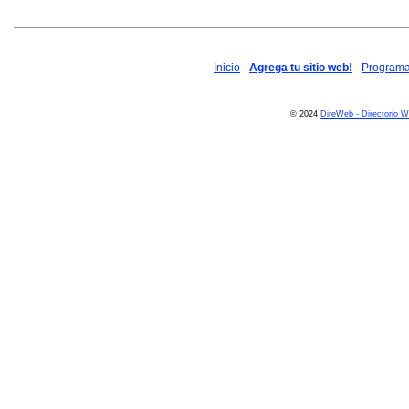
Inicio
-
Agrega tu sitio web!
-
Programa 
© 2024
DireWeb - Directorio 