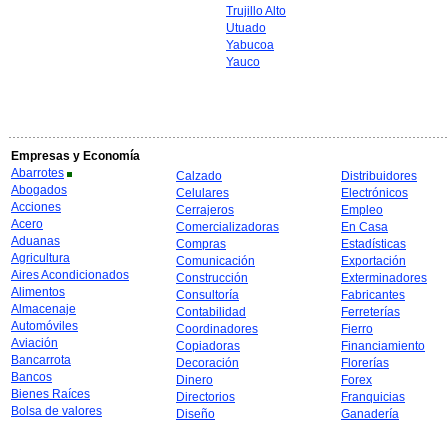
Trujillo Alto
Utuado
Yabucoa
Yauco
Empresas y Economía
Abarrotes
Calzado
Distribuidores
Abogados
Celulares
Electrónicos
Acciones
Cerrajeros
Empleo
Acero
Comercializadoras
En Casa
Aduanas
Compras
Estadísticas
Agricultura
Comunicación
Exportación
Aires Acondicionados
Construcción
Exterminadores
Alimentos
Consultoría
Fabricantes
Almacenaje
Contabilidad
Ferreterías
Automóviles
Coordinadores
Fierro
Aviación
Copiadoras
Financiamiento
Bancarrota
Decoración
Florerías
Bancos
Dinero
Forex
Bienes Raíces
Directorios
Franquicias
Bolsa de valores
Diseño
Ganadería