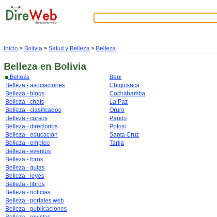
Inicio
>
Bolivia
>
Salud y Belleza
>
Belleza
Belleza
en Bolivia
Belleza
Beni
Belleza - asociaciones
Chiquisaca
Belleza - blogs
Cochabamba
Belleza - chats
La Paz
Belleza - clasificados
Oruro
Belleza - cursos
Pando
Belleza - directorios
Potosi
Belleza - educación
Santa Cruz
Belleza - empleo
Tarija
Belleza - eventos
Belleza - foros
Belleza - guías
Belleza - leyes
Belleza - libros
Belleza - noticias
Belleza - portales web
Belleza - publicaciones