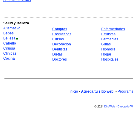
Belleza - revistas
Salud y Belleza
Alternativo
Compras
Enfermedades
Bebes
Cosméticos
Estilistas
Belleza
Cursos
Farmacias
Cabello
Decoración
Guias
Cirugía
Dentistas
Hipnosis
Clínicas
Dietas
Hogar
Cocina
Doctores
Hospitales
Inicio
-
Agrega tu sitio web!
-
Programa 
© 2024
DireWeb - Directorio 