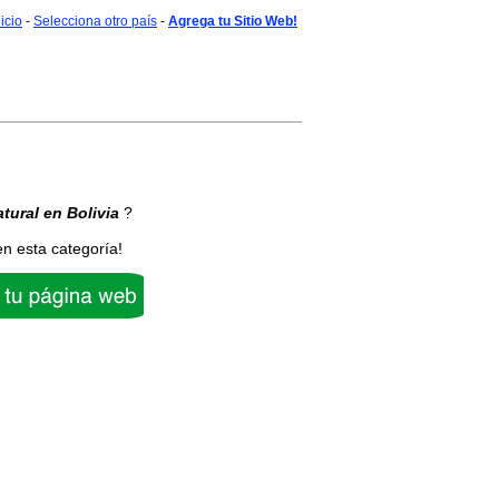
nicio
-
Selecciona otro país
-
Agrega tu Sitio Web!
tural
en Bolivia
?
en esta categoría!