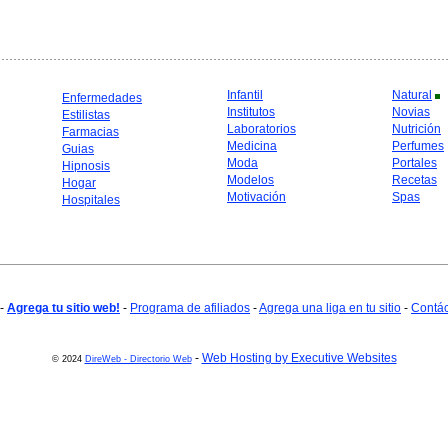
Infantil
Natural
Enfermedades
Institutos
Novias
Estilistas
Laboratorios
Nutrición
Farmacias
Medicina
Perfumes
Guias
Moda
Portales
Hipnosis
Modelos
Recetas
Hogar
Motivación
Spas
Hospitales
-
Agrega tu sitio web!
-
Programa de afiliados
-
Agrega una liga en tu sitio
-
Contá
-
Web Hosting by Executive Websites
© 2024
DireWeb - Directorio Web