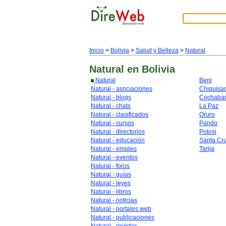
Inicio
>
Bolivia
>
Salud y Belleza
>
Natural
Natural
en Bolivia
Natural
Beni
Natural - asociaciones
Chiquisa
Natural - blogs
Cochaba
Natural - chats
La Paz
Natural - clasificados
Oruro
Natural - cursos
Pando
Natural - directorios
Potosi
Natural - educación
Santa Cr
Natural - empleo
Tarija
Natural - eventos
Natural - foros
Natural - guías
Natural - leyes
Natural - libros
Natural - noticias
Natural - portales web
Natural - publicaciones