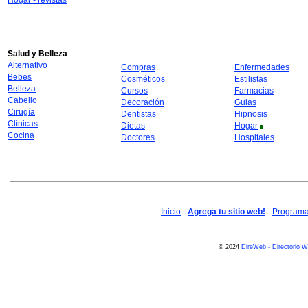
Hogar - revistas
Salud y Belleza
Alternativo
Compras
Enfermedades
Bebes
Cosméticos
Estilistas
Belleza
Cursos
Farmacias
Cabello
Decoración
Guias
Cirugía
Dentistas
Hipnosis
Clínicas
Dietas
Hogar
Cocina
Doctores
Hospitales
Inicio
-
Agrega tu sitio web!
-
Programa 
© 2024
DireWeb - Directorio 