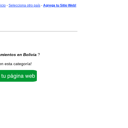
nicio
-
Selecciona otro país
-
Agrega tu Sitio Web!
amientos
en Bolivia
?
en esta categoría!