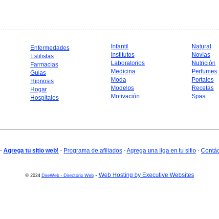
Infantil
Natural
Enfermedades
Institutos
Novias
Estilistas
Laboratorios
Nutrición
Farmacias
Medicina
Perfumes
Guias
Moda
Portales
Hipnosis
Modelos
Recetas
Hogar
Motivación
Spas
Hospitales
-
Agrega tu sitio web!
-
Programa de afiliados
-
Agrega una liga en tu sitio
-
Contá
-
Web Hosting by Executive Websites
© 2024
DireWeb - Directorio Web