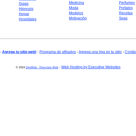
Medicina
Perfumes
Guias
Moda
Portales
Hipnosis
Modelos
Recetas
Hogar
Motivación
Spas
Hospitales
-
Agrega tu sitio web!
-
Programa de afiliados
-
Agrega una liga en tu sitio
-
Contá
-
Web Hosting by Executive Websites
© 2024
DireWeb - Directorio Web