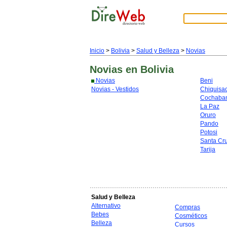
Inicio
>
Bolivia
>
Salud y Belleza
>
Novias
Novias
en Bolivia
Novias
Beni
Novias - Vestidos
Chiquisa
Cochaba
La Paz
Oruro
Pando
Potosi
Santa Cr
Tarija
Salud y Belleza
Alternativo
Compras
Bebes
Cosméticos
Belleza
Cursos