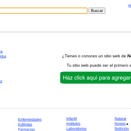
I
ca
¿Tienes o conoces un sitio web de
N
mba
Tu sitio web puede ser el primero 
uz
Infantil
Natural
Enfermedades
Institutos
Novias
Estilistas
Laboratorios
Nutrición
Farmacias