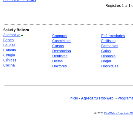
Alternativo - revistas
Registros 1 al 1 
Salud y Belleza
Alternativo
Compras
Enfermedades
Bebes
Cosméticos
Estilistas
Belleza
Cursos
Farmacias
Cabello
Decoración
Guias
Cirugía
Dentistas
Hipnosis
Clínicas
Dietas
Hogar
Cocina
Doctores
Hospitales
Inicio
-
Agrega tu sitio web!
-
Programa 
© 2024
DireWeb - Directorio 