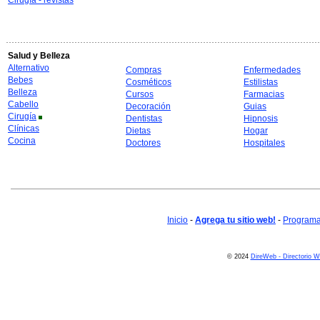
Cirugía - revistas
Salud y Belleza
Alternativo
Compras
Enfermedades
Bebes
Cosméticos
Estilistas
Belleza
Cursos
Farmacias
Cabello
Decoración
Guias
Cirugía
Dentistas
Hipnosis
Clínicas
Dietas
Hogar
Cocina
Doctores
Hospitales
Inicio
-
Agrega tu sitio web!
-
Programa 
© 2024
DireWeb - Directorio 