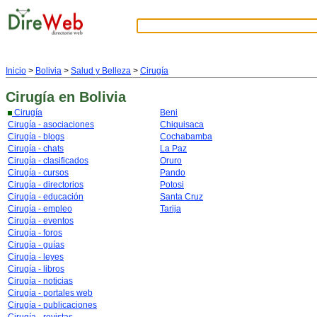
Inicio
>
Bolivia
>
Salud y Belleza
>
Cirugía
Cirugía
en Bolivia
Cirugía
Beni
Cirugía - asociaciones
Chiquisaca
Cirugía - blogs
Cochabamba
Cirugía - chats
La Paz
Cirugía - clasificados
Oruro
Cirugía - cursos
Pando
Cirugía - directorios
Potosi
Cirugía - educación
Santa Cruz
Cirugía - empleo
Tarija
Cirugía - eventos
Cirugía - foros
Cirugía - guías
Cirugía - leyes
Cirugía - libros
Cirugía - noticias
Cirugía - portales web
Cirugía - publicaciones